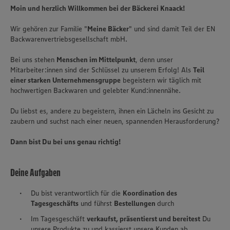
Moin und herzlich Willkommen bei der Bäckerei Knaack!
Wir gehören zur Familie "
Meine Bäcker
" und sind damit Teil der EN
Backwarenvertriebsgesellschaft mbH.
Bei uns stehen
Menschen im Mittelpunkt
, denn unser
Mitarbeiter:innen sind der Schlüssel zu unserem Erfolg! Als
Teil
einer starken Unternehmensgruppe
begeistern wir täglich mit
hochwertigen Backwaren und gelebter Kund:innennähe.
Du liebst es, andere zu begeistern, ihnen ein Lächeln ins Gesicht zu
zaubern und suchst nach einer neuen, spannenden Herausforderung?
Dann bist Du bei uns genau richtig!
Deine Aufgaben
Du bist verantwortlich für die
Koordination des
Tagesgeschäfts
und führst
Bestellungen
durch
Im Tagesgeschäft
verkaufst, präsentierst und bereitest
Du
unsere Produkte zu und kassierst unsere Kunden ab