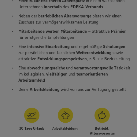
Einen
zukunftssicheren Arbeitsplatz
in einem wachsenden
Unternehmen
innerhalb
des
EDEKA-Verbunds
Neben der
betrieblichen Altersvorsorge
bieten wir einen
Zuschuss zur vermögenswirksamen Leistung
Mitarbeitende werben Mitarbeitende
– attraktive
Prämien
für erfolgreiche Empfehlungen
Eine
intensive Einarbeitung
und regelmäßige
Schulungen
zur persönlichen und fachlichen
Weiterentwicklung
sowie
attraktive
Entwicklungsperspektiven
, z.B. zur Bezirksleitung
Eine
abwechslungsreiche
und
verantwortungsvolle
Tätigkeit
im kollegialen,
vielfältigen
und
teamorientierten
Arbeitsumfeld
Deine
Arbeitskleidung
wird von uns zur Verfügung gestellt
30 Tage Urlaub
Arbeitskleidung
Betriebl.
Altersvorsorge