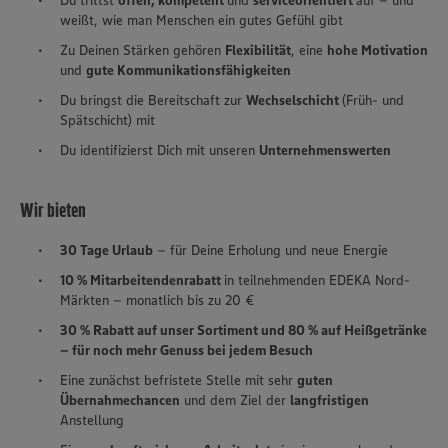
Du trittst
offen, kompetent
und
serviceorientiert
auf – und
weißt, wie man Menschen ein gutes Gefühl gibt
Zu Deinen Stärken gehören
Flexibilität
, eine
hohe Motivation
und
gute Kommunikationsfähigkeiten
Du bringst die Bereitschaft zur
Wechselschicht
(Früh- und
Spätschicht) mit
Du identifizierst Dich mit unseren
Unternehmenswerten
Wir bieten
30 Tage Urlaub
– für Deine Erholung und neue Energie
10 % Mitarbeitendenrabatt
in teilnehmenden EDEKA Nord-
Märkten – monatlich bis zu 20 €
30 % Rabatt auf unser Sortiment und 80 % auf Heißgetränke
– für noch mehr Genuss bei jedem Besuch
Eine zunächst befristete Stelle mit sehr
guten
Übernahmechancen
und dem Ziel der
langfristigen
Anstellung