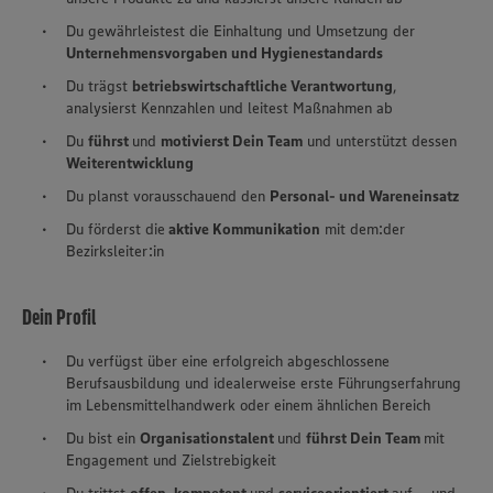
Du gewährleistest die Einhaltung und Umsetzung der
Unternehmensvorgaben und Hygienestandards
Du trägst
betriebswirtschaftliche Verantwortung
,
analysierst Kennzahlen und leitest Maßnahmen ab
Du
führst
und
motivierst Dein Team
und unterstützt dessen
Weiterentwicklung
Du planst vorausschauend den
Personal- und Wareneinsatz
Du förderst die
aktive Kommunikation
mit dem:der
Bezirksleiter:in
Dein Profil
Du verfügst über eine erfolgreich abgeschlossene
Berufsausbildung und idealerweise erste Führungserfahrung
im Lebensmittelhandwerk oder einem ähnlichen Bereich
Du bist ein
Organisationstalent
und
führst Dein Team
mit
Engagement und Zielstrebigkeit