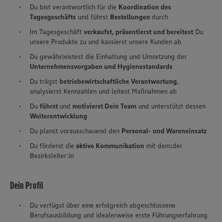
Du bist verantwortlich für die
Koordination des
Tagesgeschäfts
und führst
Bestellungen
durch
Im Tagesgeschäft
verkaufst, präsentierst und bereitest
Du
unsere Produkte zu und kassierst unsere Kunden ab
Du gewährleistest die Einhaltung und Umsetzung der
Unternehmensvorgaben und Hygienestandards
Du trägst
betriebswirtschaftliche Verantwortung
,
analysierst Kennzahlen und leitest Maßnahmen ab
Du
führst
und
motivierst Dein Team
und unterstützt dessen
Weiterentwicklung
Du planst vorausschauend den
Personal- und Wareneinsatz
Du förderst die
aktive Kommunikation
mit dem:der
Bezirksleiter:in
Dein Profil
Du verfügst über eine erfolgreich abgeschlossene
Berufsausbildung und idealerweise erste Führungserfahrung