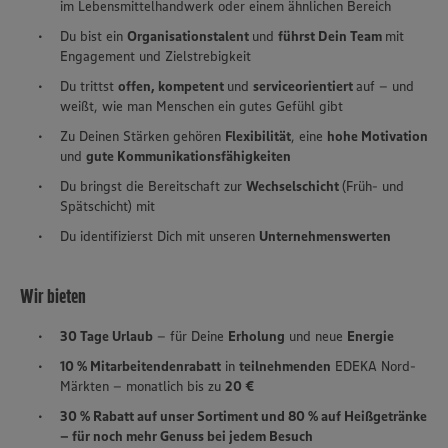
im Lebensmittelhandwerk oder einem ähnlichen Bereich
Du bist ein
Organisationstalent
und
führst Dein Team
mit
Engagement und Zielstrebigkeit
Du trittst
offen, kompetent
und
serviceorientiert
auf – und
weißt, wie man Menschen ein gutes Gefühl gibt
Zu Deinen Stärken gehören
Flexibilität
, eine
hohe Motivation
und
gute Kommunikationsfähigkeiten
Du bringst die Bereitschaft zur
Wechselschicht
(Früh- und
Spätschicht) mit
Du identifizierst Dich mit unseren
Unternehmenswerten
Wir bieten
30 Tage Urlaub
– für Deine
Erholung
und neue
Energie
10 % Mitarbeitendenrabatt
in
teilnehmenden
EDEKA Nord-
Märkten – monatlich bis zu
20 €
30 % Rabatt auf unser Sortiment und 80 % auf Heißgetränke
– für noch mehr Genuss bei jedem Besuch