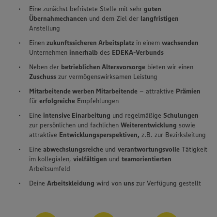
Eine zunächst befristete Stelle mit sehr
guten
Übernahmechancen
und dem Ziel der
langfristigen
Anstellung
Einen
zukunftssicheren Arbeitsplatz
in einem
wachsenden
Unternehmen
innerhalb
des
EDEKA-Verbunds
Neben der
betrieblichen Altersvorsorge
bieten wir einen
Zuschuss
zur vermögenswirksamen Leistung
Mitarbeitende werben Mitarbeitende
– attraktive
Prämien
für
erfolgreiche
Empfehlungen
Eine
intensive Einarbeitung
und regelmäßige
Schulungen
zur persönlichen und fachlichen
Weiterentwicklung
sowie
attraktive
Entwicklungsperspektiven,
z.B. zur Bezirksleitung
Eine
abwechslungsreiche
und
verantwortungsvolle
Tätigkeit
im kollegialen,
vielfältigen
und
teamorientierten
Arbeitsumfeld
Deine
Arbeitskleidung
wird von
uns
zur Verfügung gestellt