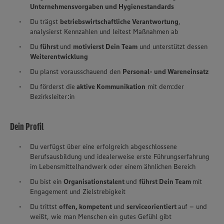
Unternehmensvorgaben und Hygienestandards
Du trägst
betriebswirtschaftliche Verantwortung
,
analysierst Kennzahlen und leitest Maßnahmen ab
Du
führst
und
motivierst Dein Team
und unterstützt dessen
Weiterentwicklung
Du planst vorausschauend den
Personal- und Wareneinsatz
Du förderst die
aktive Kommunikation
mit dem:der
Bezirksleiter:in
Dein Profil
Du verfügst über eine erfolgreich abgeschlossene
Berufsausbildung und idealerweise erste Führungserfahrung
im Lebensmittelhandwerk oder einem ähnlichen Bereich
Du bist ein
Organisationstalent
und
führst Dein Team
mit
Engagement und Zielstrebigkeit
Du trittst
offen, kompetent
und
serviceorientiert
auf – und
weißt, wie man Menschen ein gutes Gefühl gibt