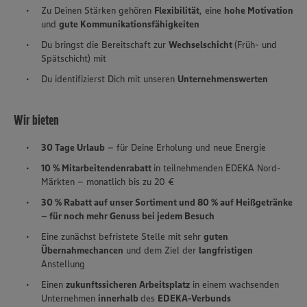
Zu Deinen Stärken gehören
Flexibilität
, eine
hohe Motivation
und
gute Kommunikationsfähigkeiten
Du bringst die Bereitschaft zur
Wechselschicht
(Früh- und
Spätschicht) mit
Du identifizierst Dich mit unseren
Unternehmenswerten
Wir bieten
30 Tage Urlaub
– für Deine Erholung und neue Energie
10 % Mitarbeitendenrabatt
in teilnehmenden EDEKA Nord-
Märkten – monatlich bis zu 20 €
30 % Rabatt auf unser Sortiment und 80 % auf Heißgetränke
– für noch mehr Genuss bei jedem Besuch
Eine zunächst befristete Stelle mit sehr
guten
Übernahmechancen
und dem Ziel der
langfristigen
Anstellung
Einen
zukunftssicheren Arbeitsplatz
in einem wachsenden
Unternehmen
innerhalb
des
EDEKA-Verbunds