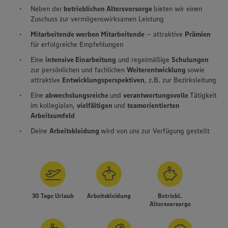
Neben der
betrieblichen Altersvorsorge
bieten wir einen
Zuschuss zur vermögenswirksamen Leistung
Mitarbeitende werben Mitarbeitende
– attraktive
Prämien
für erfolgreiche Empfehlungen
Eine
intensive Einarbeitung
und regelmäßige
Schulungen
zur persönlichen und fachlichen
Weiterentwicklung
sowie
attraktive
Entwicklungsperspektiven
, z.B. zur Bezirksleitung
Eine
abwechslungsreiche
und
verantwortungsvolle
Tätigkeit
im kollegialen,
vielfältigen
und
teamorientierten
Arbeitsumfeld
Deine
Arbeitskleidung
wird von uns zur Verfügung gestellt
30 Tage Urlaub
Arbeitskleidung
Betriebl.
Altersvorsorge
Wir setzen Cookies und andere Technologien ein, um Ihnen