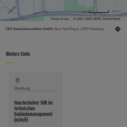
200 m
Terms of use
© 1987–2026 HERE, Deutschland
CEV Handelsimmobilien GmbH
, New-York-Ring 6, 22297 Hamburg
Weitere Stelle
Hamburg
Haustechniker SHK im
technischen
Gebäudemanagement
(m/w/d)