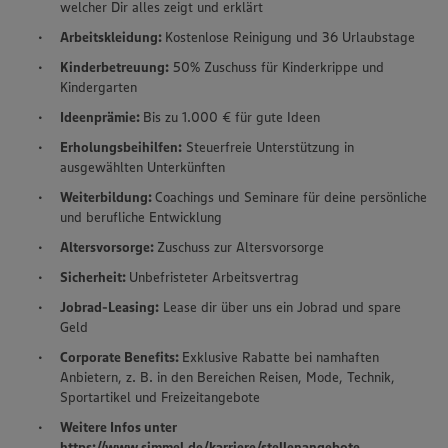
welcher Dir alles zeigt und erklärt
Arbeitskleidung:
Kostenlose Reinigung und 36 Urlaubstage
Kinderbetreuung:
50% Zuschuss für Kinderkrippe und
Kindergarten
Ideenprämie:
Bis zu 1.000 € für gute Ideen
Erholungsbeihilfen:
Steuerfreie Unterstützung in
ausgewählten Unterkünften
Weiterbildung:
Coachings und Seminare für deine persönliche
und berufliche Entwicklung
Altersvorsorge:
Zuschuss zur Altersvorsorge
Sicherheit:
Unbefristeter Arbeitsvertrag
Jobrad-Leasing:
Lease dir über uns ein Jobrad und spare
Geld
Corporate Benefits:
Exklusive Rabatte bei namhaften
Anbietern, z. B. in den Bereichen Reisen, Mode, Technik,
Sportartikel und Freizeitangebote
Weitere Infos unter
https://www.simmel.de/karriere/stellenangebote