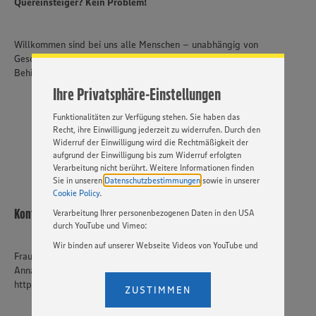
Quereinsteiger? Kein Problem!
ein bestmögliches Nutzungserlebnis unserer Website zu
ermöglichen. Wir verwenden Ihre Daten, um unsere
Website zu personalisieren und Ihnen möglichst relevante
Inhalte anzubieten. Ihre Einwilligung in die Nutzung von
Willkommen sind bei uns alle Menschen – unabhängig von
Cookies und anderer Technologien ist freiwillig und kann
Geschlecht, Nationalität, ethnischer und sozialer Herkunft,
jederzeit individuell in den Privatsphäre-Einstellungen
Behinderung, Religion, Alter sowie sexueller Orientierung.
angepasst werden. Hierzu klicken Sie bitte auf
Ihre Privatsphäre-Einstellungen
„EINSTELLUNGEN ÄNDERN”. Bitte beachten Sie, dass auf
Basis Ihrer Einstellungen ggf. nicht mehr alle
Funktionalitäten zur Verfügung stehen. Sie haben das
JETZT BEWERBEN
Recht, ihre Einwilligung jederzeit zu widerrufen. Durch den
Widerruf der Einwilligung wird die Rechtmäßigkeit der
aufgrund der Einwilligung bis zum Widerruf erfolgten
Verarbeitung nicht berührt. Weitere Informationen finden
Sie in unseren
Datenschutzbestimmungen
sowie in unserer
Cookie Policy
.
Kontakt
Verarbeitung Ihrer personenbezogenen Daten in den USA
durch YouTube und Vimeo:
Wir binden auf unserer Webseite Videos von YouTube und
Frau
Vimeo ein. Wenn Sie auf „Zustimmen” klicken, ohne die
Anna Simmel
Einstellungen bezüglich YouTube und Vimeo zu ändern,
willigen Sie im Sinne des Art. 49 Abs. 1 Satz 1 lit. a) DSGVO
https://www.simmel.de/karriere/bewerbung
ZUSTIMMEN
ein, dass Ihre Daten (IP-Adresse, Zeitstempel, ggf.
Nutzerverhalten auf unserer Webseite) an die Anbieter der