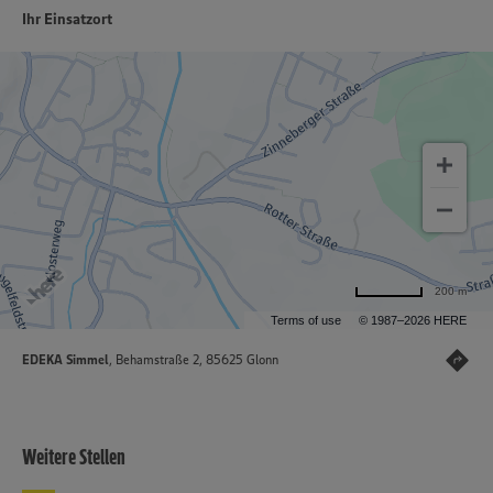
Ihr Einsatzort
200 m
Terms of use
© 1987–2026 HERE
EDEKA Simmel
, Behamstraße 2, 85625 Glonn
Weitere Stellen