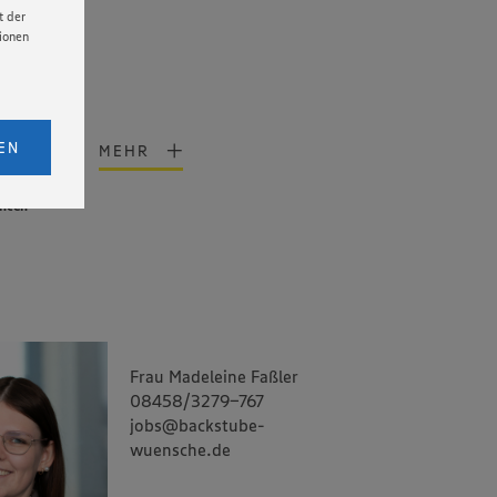
t der
tionen
licken,
bs. 1
EN
MEHR
eitet
senen
ancen
udem
er Cookie
Frau Madeleine Faßler
08458/3279-767
jobs@backstube-
wuensche.de