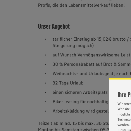
Profis, die den Lebensmittelverkauf lieben!
Unser Angebot
tariflicher Einstieg ab 15,02€ brutto /
Steigerung möglich)
auf Wunsch Vermögenswirksame Leis
30 % Personalrabatt auf Brot & Semm
Weihnachts- und Urlaubsgeld je nach 
32 Tage Urlaub
einen sicheren Arbeitsplatz
Ihre 
Bike-Leasing für nachhaltige Mobilität
Wir setz
Website 
Arbeitskleidung wird gestellt
möglichst
Technolog
Teilzeit ab mind. 15 bis max. 36 Stunden pro
werden. 
Montag bis Samstag zwischen 05.30 Uhr - 20.3
Einstellu