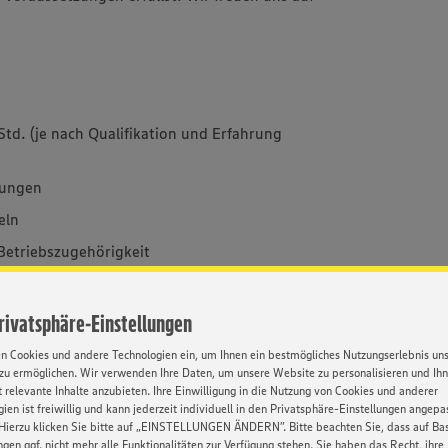
 Std. (je nach Qualifikation und Erfahrung
tungen
eln
Betriebszugehörigkeit
Privatsphäre-Einstellungen
en Cookies und andere Technologien ein, um Ihnen ein bestmögliches Nutzungserlebnis un
zu ermöglichen. Wir verwenden Ihre Daten, um unsere Website zu personalisieren und Ih
 relevante Inhalte anzubieten. Ihre Einwilligung in die Nutzung von Cookies und anderer
ien ist freiwillig und kann jederzeit individuell in den Privatsphäre-Einstellungen angepa
 Woche,
Hierzu klicken Sie bitte auf „EINSTELLUNGEN ÄNDERN”. Bitte beachten Sie, dass auf Basi
0 Uhr flexibel in Früh- und Spätschicht, mit
ngen ggf. nicht mehr alle Funktionalitäten zur Verfügung stehen. Sie haben das Recht, ihre