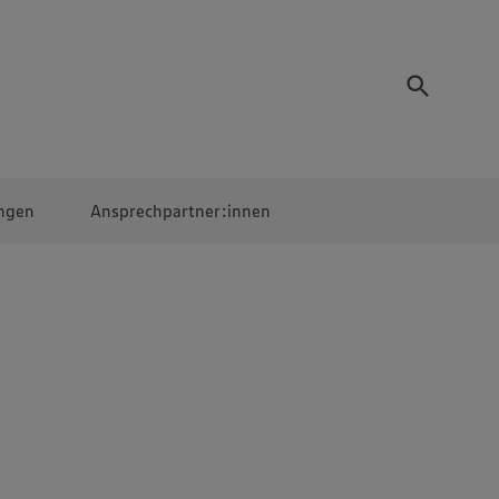
ngen
Ansprechpartner:innen
Mitarbeiter:innen
EDEKA Campus
Digitales Lernen
Veranstaltungen &
Wettbewerbe