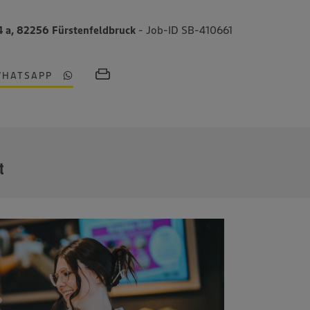
4 a, 82256 Fürstenfeldbruck
- Job-ID SB-410661
WHATSAPP
MEHR
t