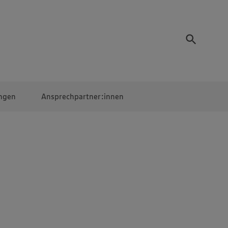
ngen
Ansprechpartner:innen
Mitarbeiter:innen
EDEKA Campus
Digitales Lernen
Veranstaltungen &
Wettbewerbe