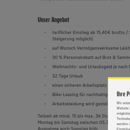
Unser Angebot
tariflicher Einstieg ab 15,40€ brutto /
Steigerung möglich)
auf Wunsch Vermögenswirksame Leis
30 % Personalrabatt auf Brot & Semm
Weihnachts- und Urlaubsgeld je nach 
32 Tage Urlaub
einen sicheren Arbeitsplatz
Ihre 
Bike-Leasing für nachhaltige Mobilität
Arbeitskleidung wird gestellt
Wir setz
Website 
möglichst
Teilzeit ab mind. 15 bis max. 36 Stunden pro
Technolog
Montag bis Samstag zwischen 05.30 Uhr - 20.3
werden. 
Ausnahme auch Sonntag früh.
Einstellu