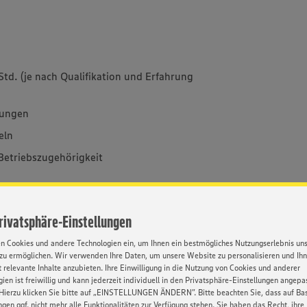
 Std. (je nach Qualifikation und Erfahrung
tungen
eln
Betriebszugehörigkeit
Privatsphäre-Einstellungen
en Cookies und andere Technologien ein, um Ihnen ein bestmögliches Nutzungserlebnis un
zu ermöglichen. Wir verwenden Ihre Daten, um unsere Website zu personalisieren und Ih
 relevante Inhalte anzubieten. Ihre Einwilligung in die Nutzung von Cookies und anderer
 Woche,
ien ist freiwillig und kann jederzeit individuell in den Privatsphäre-Einstellungen angepa
0 Uhr flexibel in Früh- und Spätschicht, mit
Hierzu klicken Sie bitte auf „EINSTELLUNGEN ÄNDERN”. Bitte beachten Sie, dass auf Basi
ngen ggf. nicht mehr alle Funktionalitäten zur Verfügung stehen. Sie haben das Recht, ihre