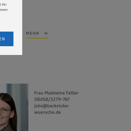
t der
tionen
licken,
MEHR
bs. 1
EN
eitet
ancen
senen
udem
er Cookie
Frau Madeleine Faßler
08458/3279-767
jobs@backstube-
wuensche.de