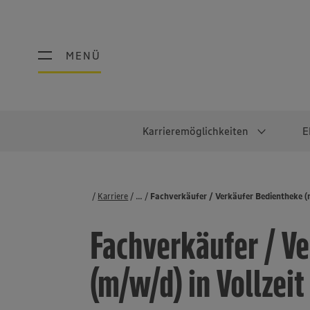
MENÜ
MENÜ
Karrieremöglichkeiten
E
Schüler:innen
Warum EDEKA?
Studierend
Berufe@ED
Karriere
...
Stellenbörse
Fachverkäufer / Verkäufer Bedientheke (m/
Ausbildung & Duales Studium
Work-Life-Balance
Studentisches P
Einzelhandel
Fachverkäufer / V
Schülerpraktikum
Faires Gehalt
Abschlussarbeit
Lebensmittelpro
Diversität
Werkstudierende
Lager & Logistik
(m/w/d) in Vollzeit
Noch Fragen?
IT