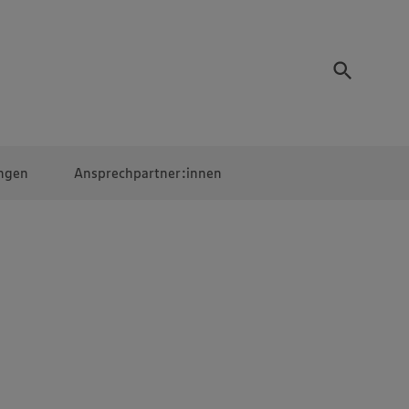
ngen
Ansprechpartner:innen
Mitarbeiter:innen
EDEKA Campus
Digitales Lernen
Veranstaltungen &
Wettbewerbe