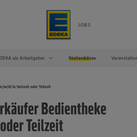
JOBS
DEKA als Arbeitgeber
Stellenbörse
Veranstaltu
e
EKA
Berufseinsteiger:innen
Arbeitgeber im
Berufserfahrene
w/d) in Vollzeit oder Teilzeit
Überblick
raktikum
Traineeprogramme
Berufe@EDEKA
erkäufer Bedientheke
EDEKA-Zentrale
en
duktion
Direkteinstieg
Selbstständig mit EDEKA
EDEKA Fruchtkontor
ntätigkeit
Noch Fragen?
 oder Teilzeit
EDEKA Foodservice
EDEKA-
Regionalgesellschaften