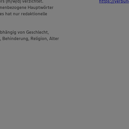
rs (m/w/d) verzichtet.
https://verbun
onenbezogene Hauptwörter
es hat nur redaktionelle
abhängig von Geschlecht,
, Behinderung, Religion, Alter