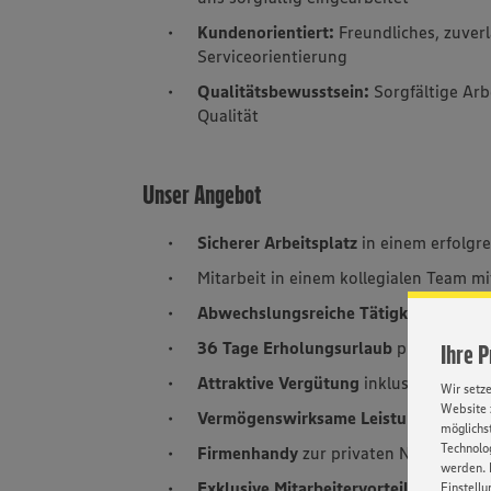
Kundenorientiert:
Freundliches, zuver
Serviceorientierung
Qualitätsbewusstsein:
Sorgfältige Arb
Qualität
Unser Angebot
Sicherer Arbeitsplatz
in einem erfolgr
Mitarbeit in einem kollegialen Team m
Abwechslungsreiche Tätigkeit
im Wech
36 Tage Erholungsurlaub
pro Jahr
Ihre 
Attraktive Vergütung
inklusive Urlau
Wir setz
Website 
Vermögenswirksame Leistungen
möglichst
Technolog
Firmenhandy
zur privaten Nutzung sow
werden. 
Exklusive Mitarbeitervorteile
und Raba
Einstellu