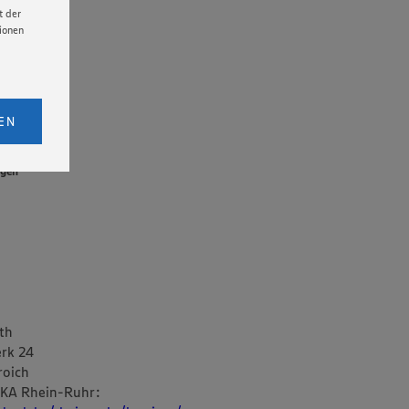
t der
tionen
licken,
bs. 1
EN
eitet
irksame
senen
ngen
udem
er Cookie
th
rk 24
roich
KA Rhein-Ruhr: