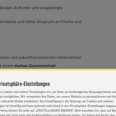
lässiges Auftreten und ausgeprägte
eitsweise und hoher Anspruch an Frische und
eichen und zukunftsorientierten Unternehmen
it einem
starken Zusammenhalt
selschichtsystem
Privatsphäre-Einstellungen
bsgeld und Bonuszahlungen
en Cookies und andere Technologien ein, um Ihnen ein bestmögliches Nutzungserlebnis un
zu ermöglichen. Wir verwenden Ihre Daten, um unsere Website zu personalisieren und Ih
 relevante Inhalte anzubieten. Ihre Einwilligung in die Nutzung von Cookies und anderer
ien ist freiwillig und kann jederzeit individuell in den Privatsphäre-Einstellungen angepa
ie ein Tablet
Hierzu klicken Sie bitte auf „EINSTELLUNGEN ÄNDERN”. Bitte beachten Sie, dass auf Basi
tte bei zahlreichen Partnerunternehmen über
ngen ggf. nicht mehr alle Funktionalitäten zur Verfügung stehen. Sie haben das Recht, ihre