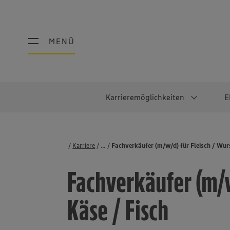
MENÜ
MENÜ
Karrieremöglichkeiten
E
Schüler:innen
Warum EDEKA?
Studierend
Berufe@ED
Karriere
...
Stellenbörse
Fachverkäufer (m/w/d) für Fleisch / Wurs
Ausbildung & Duales Studium
Work-Life-Balance
Studentisches P
Einzelhandel
Fachverkäufer (m/w
Schülerpraktikum
Faires Gehalt
Abschlussarbeit
Lebensmittelpro
Diversität
Werkstudierende
Lager & Logistik
Käse / Fisch
Noch Fragen?
IT