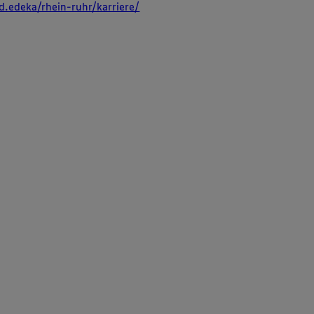
d.edeka/rhein-ruhr/karriere/