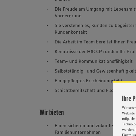
Die Freude am Umgang mit Lebensmitt
Vordergrund
Sie verstehen es, Kunden zu begeister
Kundenkontakt
Die Arbeit im Team bereitet Ihnen Freud
Kenntnisse der HACCP runden Ihr Profi
Team- und Kommunikationsfähigkeit
Selbstständig- und Gewissenhaftigkeit
Ein gepflegtes Erscheinungsbild
Schichtbereitschaft und Flexibilität b
Ihre 
Wir setz
Wir bieten
Website 
möglichst
Technolog
Einen sicheren und zukunftsorientierte
werden. 
Familienunternehmen
Einstellu