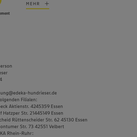
MEHR
ement
person
eser
14
bung@edeka-hundrieser.de
olgenden Filialen:
eck Aktienstr. 4245359 Essen
f Hatzper Str. 21445149 Essen
cheid Rüttenscheider Str. 62 45130 Essen
Sontumer Str. 73 42551 Velbert
KA Rhein-Ruhr: