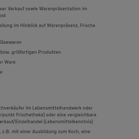
ver Verkauf sowie Warenpräsentation im
ost
ilung im Hinblick auf Warenpräsenz, Frische
 Käsewaren
bzw. grillfertigen Produkten
er Ware
le
achverkäufer im Lebensmittelhandwerk oder
punkt Frischetheke) oder eine vergleichbare
erkauf/Einzelhandel (Lebensmittelkenntnis)
 z.B. mit einer Ausbildung zum Koch, eine