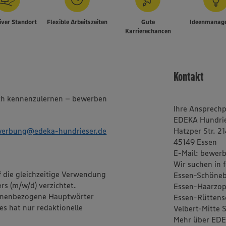
iver Standort
Flexible Arbeitszeiten
Gute
Ideenmanag
Karrierechancen
Kontakt
lich kennenzulernen – bewerben
Ihre Ansprech
EDEKA Hundri
erbung@edeka-hundrieser.de
Hatzper Str. 2
45149 Essen
E-Mail: bewer
Wir suchen in f
f die gleichzeitige Verwendung
Essen-Schöneb
rs (m/w/d) verzichtet.
Essen-Haarzop
onenbezogene Hauptwörter
Essen-Rüttens
es hat nur redaktionelle
Velbert-Mitte 
Mehr über EDE