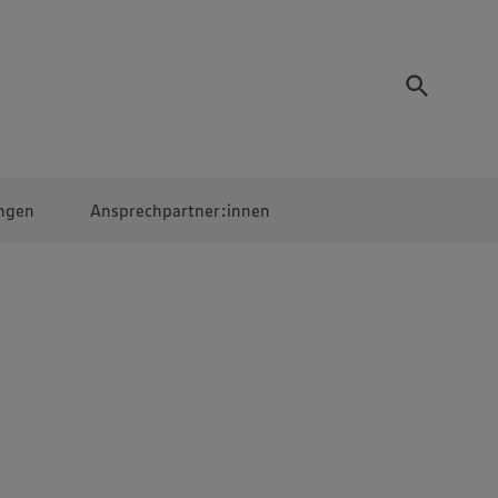
ngen
Ansprechpartner:innen
Mitarbeiter:innen
EDEKA Campus
Digitales Lernen
Veranstaltungen &
Wettbewerbe