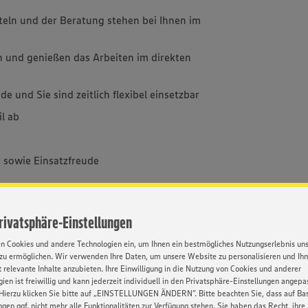
eln und der Beratung stehen bei Ihnen im
n und genießen das Arbeiten im direkten
e und Sie sind zeitlich flexibel einsetzbar
l ab
 sowie Einsatzfreude
ei Öffnungszeiten von 6:00 bis 21:00 Uhr
Privatsphäre-Einstellungen
en Cookies und andere Technologien ein, um Ihnen ein bestmögliches Nutzungserlebnis un
zu ermöglichen. Wir verwenden Ihre Daten, um unsere Website zu personalisieren und Ih
 relevante Inhalte anzubieten. Ihre Einwilligung in die Nutzung von Cookies und anderer
ien ist freiwillig und kann jederzeit individuell in den Privatsphäre-Einstellungen angepa
n Arbeitsplatz in einem erfolgreichen
Hierzu klicken Sie bitte auf „EINSTELLUNGEN ÄNDERN”. Bitte beachten Sie, dass auf Basi
ngen ggf. nicht mehr alle Funktionalitäten zur Verfügung stehen. Sie haben das Recht, ihre