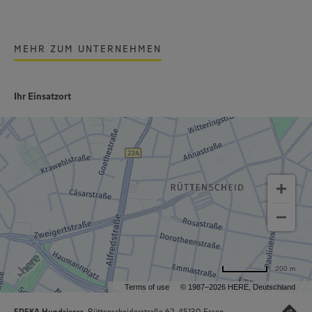
MEHR ZUM UNTERNEHMEN
Ihr Einsatzort
200 m
Terms of use
© 1987–2026 HERE, Deutschland
EDEKA Hundrieser
, Rüttenscheiderstraße 62, 45130 Essen