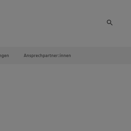
ngen
Ansprechpartner:innen
Mitarbeiter:innen
EDEKA Campus
Digitales Lernen
Veranstaltungen &
Wettbewerbe