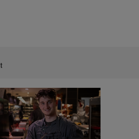
MEHR
it