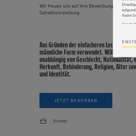
Einwilli
Wir freuen uns auf Ihre Bewerbung mit Angab
aufgrund 
Gehaltsvorstellung.
finden S
Verarbei
Wir bind
ohne die 
EINST
Aus Gründen der einfacheren Lesbarkeit wi
Satz 1 li
Webseite
männliche Form verwendet. Willkommen si
werden. 
unabhängig von Geschlecht, Nationalität, e
Datensch
Herkunft, Behinderung, Religion, Alter so
wissen wi
Informat
und Identität.
Policy u
JETZT BEWERBEN
Drucken