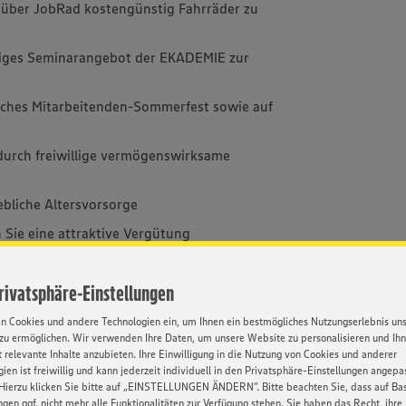
h über JobRad kostengünstig Fahrräder zu
eitiges Seminarangebot der EKADEMIE zur
rliches Mitarbeitenden-Sommerfest sowie auf
 durch freiwillige vermögenswirksame
iebliche Altersvorsorge
n Sie eine attraktive Vergütung
n erfasst und durch Freizeit oder Bezahlung
Privatsphäre-Einstellungen
en Cookies und andere Technologien ein, um Ihnen ein bestmögliches Nutzungserlebnis un
zu ermöglichen. Wir verwenden Ihre Daten, um unsere Website zu personalisieren und Ih
 relevante Inhalte anzubieten. Ihre Einwilligung in die Nutzung von Cookies und anderer
ien ist freiwillig und kann jederzeit individuell in den Privatsphäre-Einstellungen angepa
Kontakt
Hierzu klicken Sie bitte auf „EINSTELLUNGEN ÄNDERN”. Bitte beachten Sie, dass auf Basi
ngen ggf. nicht mehr alle Funktionalitäten zur Verfügung stehen. Sie haben das Recht, ihre