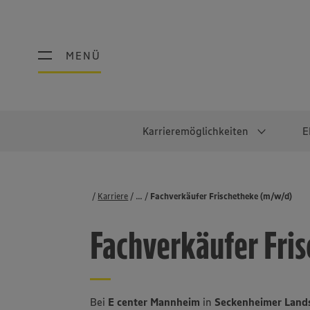
MENÜ
MENÜ
Karrieremöglichkeiten
E
Schüler:innen
Warum EDEKA?
Studierend
Berufe@ED
Karriere
...
Stellenbörse
Fachverkäufer Frischetheke (m/w/d)
Ausbildung & Duales Studium
Work-Life-Balance
Studentisches P
Einzelhandel
Fachverkäufer Fri
Schülerpraktikum
Faires Gehalt
Abschlussarbeit
Lebensmittelpro
Diversität
Werkstudierende
Lager & Logistik
Noch Fragen?
IT
Bei
E center Mannheim
in
Seckenheimer Land