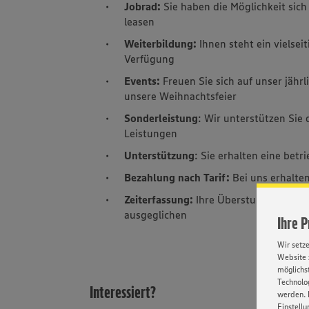
Jobrad:
Sie haben die Möglichkeit sic
leasen
Weiterbildung:
Ihnen steht ein viels
Verfügung
Events:
Freuen Sie sich auf unser jäh
unsere Weihnachtsfeier
Sonderleistung
: Wir unterstützen Sie
Leistungen
Unterstützung
: Sie erhalten eine betr
Bezahlung nach Tarif:
Bei uns erhalte
Zeiterfassung:
Ihre Überstunden werde
ausgeglichen
Ihre 
Wir setz
Website 
möglichst
Technolog
Interessiert?
werden. 
Einstellu