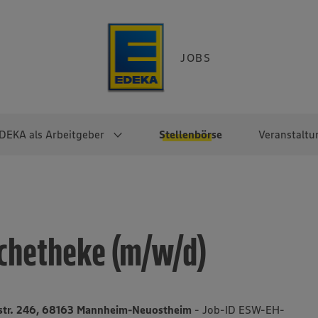
JOBS
DEKA als Arbeitgeber
Stellenbörse
Veranstaltu
e
EKA
Berufseinsteiger:innen
Arbeitgeber im
Berufserfahrene
Überblick
raktikum
Traineeprogramme
Berufe@EDEKA
schetheke (m/w/d)
EDEKA-Zentrale
en
duktion
Direkteinstieg
Selbstständig mit EDEKA
EDEKA Fruchtkontor
ntätigkeit
Noch Fragen?
EDEKA Foodservice
EDEKA-
str. 246, 68163 Mannheim-Neuostheim
- Job-ID ESW-EH-
Regionalgesellschaften