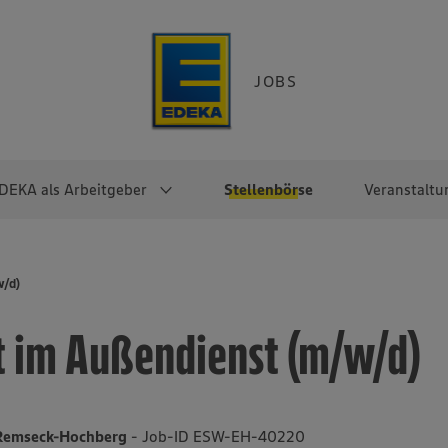
JOBS
DEKA als Arbeitgeber
Stellenbörse
Veranstaltu
e
EKA
Berufseinsteiger:innen
Arbeitgeber im
Berufserfahrene
w/d)
Überblick
raktikum
Traineeprogramme
Berufe@EDEKA
t im Außendienst (m/w/d)
EDEKA-Zentrale
en
duktion
Direkteinstieg
Selbstständig mit EDEKA
EDEKA Fruchtkontor
ntätigkeit
Noch Fragen?
EDEKA Foodservice
EDEKA-
 Remseck-Hochberg
- Job-ID ESW-EH-40220
Regionalgesellschaften