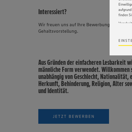
Einwilli
Interessiert?
aufgrund 
finden S
Verarbei
Wir freuen uns auf Ihre Bewerbung mit Angab
Gehaltsvorstellung.
Wir bind
ohne die 
EINST
Satz 1 li
Webseite
werden. 
Datensch
Aus Gründen der einfacheren Lesbarkeit wi
wissen wi
männliche Form verwendet. Willkommen si
Informat
Policy u
unabhängig von Geschlecht, Nationalität, e
Herkunft, Behinderung, Religion, Alter so
und Identität.
JETZT BEWERBEN