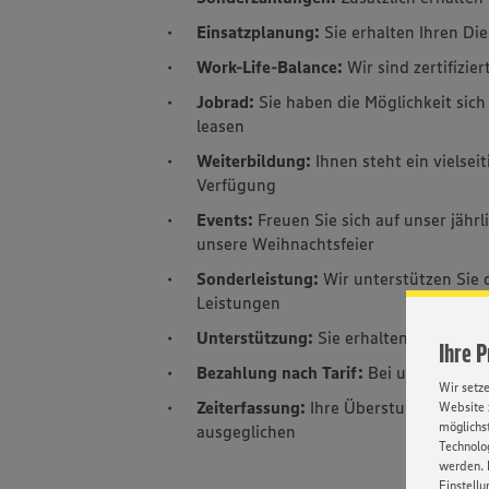
Einsatzplanung:
Sie erhalten Ihren D
Work-Life-Balance:
Wir sind zertifizie
Jobrad:
Sie haben die Möglichkeit sic
leasen
Weiterbildung:
Ihnen steht ein viels
Verfügung
Events:
Freuen Sie sich auf unser jäh
unsere Weihnachtsfeier
Sonderleistung:
Wir unterstützen Sie
Leistungen
Unterstützung:
Sie erhalten eine betr
Ihre 
Bezahlung nach Tarif:
Bei uns erhalte
Wir setz
Zeiterfassung:
Ihre Überstunden werde
Website 
möglichst
ausgeglichen
Technolog
werden. 
Einstellu