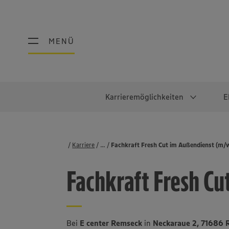
MENÜ
MENÜ
Karrieremöglichkeiten
E
Schüler:innen
Warum EDEKA?
Studierend
Berufe@ED
Karriere
...
Stellenbörse
Fachkraft Fresh Cut im Außendienst (m/
Ausbildung & Duales Studium
Work-Life-Balance
Studentisches P
Einzelhandel
Fachkraft Fresh Cu
Schülerpraktikum
Faires Gehalt
Abschlussarbeit
Lebensmittelpro
Diversität
Werkstudierende
Lager & Logistik
Noch Fragen?
IT
Bei
E center Remseck
in
Neckaraue 2, 71686