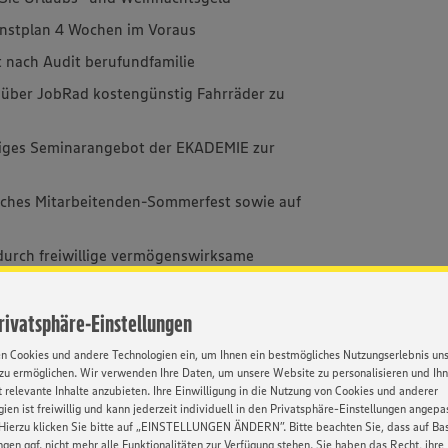
ienstplan 4 Wochen im Voraus
rt nach Audit berufundfamilie
h über JobRad kostengünstig Fahrräder zu
eitiges Seminarangebot der EKADEMIE zur
rliches Mitarbeitenden-Sommerfest sowie auf
 durch freiwillige vermögenswirksame
iebliche Altersvorsorge
Privatsphäre-Einstellungen
n Sie eine attraktive Vergütung
en Cookies und andere Technologien ein, um Ihnen ein bestmögliches Nutzungserlebnis un
n erfasst und durch Freizeit oder Bezahlung
zu ermöglichen. Wir verwenden Ihre Daten, um unsere Website zu personalisieren und Ih
 relevante Inhalte anzubieten. Ihre Einwilligung in die Nutzung von Cookies und anderer
ien ist freiwillig und kann jederzeit individuell in den Privatsphäre-Einstellungen angepa
Hierzu klicken Sie bitte auf „EINSTELLUNGEN ÄNDERN”. Bitte beachten Sie, dass auf Basi
ngen ggf. nicht mehr alle Funktionalitäten zur Verfügung stehen. Sie haben das Recht, ihre