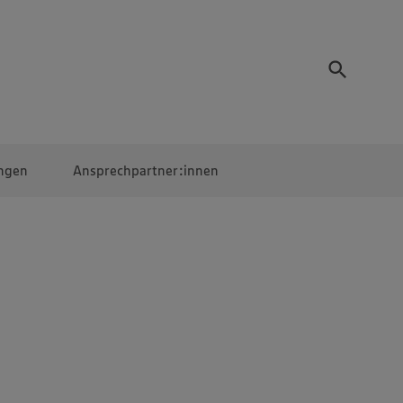
ngen
Ansprechpartner:innen
Mitarbeiter:innen
EDEKA Campus
Digitales Lernen
Veranstaltungen &
Wettbewerbe