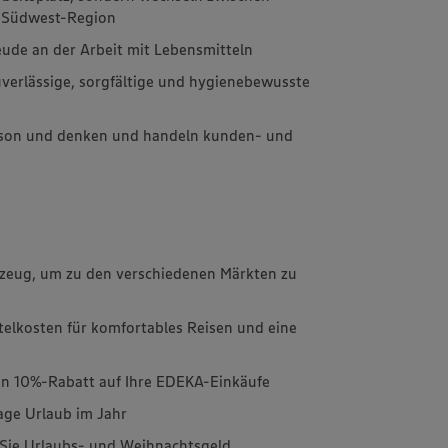
r Südwest-Region
eude an der Arbeit mit Lebensmitteln
uverlässige, sorgfältige und hygienebewusste
erson und denken und handeln kunden- und
zeug, um zu den verschiedenen Märkten zu
telkosten für komfortables Reisen und eine
n 10%-Rabatt auf Ihre EDEKA-Einkäufe
age Urlaub im Jahr
n Sie Urlaubs- und Weihnachtsgeld