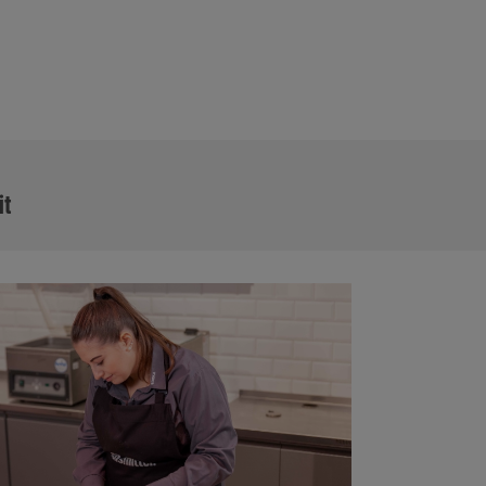
MEHR
it