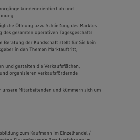
rvorgänge kundenorientiert ab und
chnung
ägliche Öffnung bzw. Schließung des Marktes
g des gesamten operativen Tagesgeschäfts
 Beratung der Kundschaft stellt für Sie kein
sgeber in den Themen Marktauftritt,
en und gestalten die Verkaufsflächen,
 und organisieren verkaufsfördernde
für unsere Mitarbeitenden und kümmern sich um
usbildung zum Kaufmann im Einzelhandel /
konnten Sie umfassende Berufserfahrung im