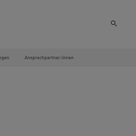
ngen
Ansprechpartner:innen
Mitarbeiter:innen
EDEKA Campus
Digitales Lernen
Veranstaltungen &
Wettbewerbe