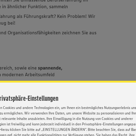
e in ähnlicher Funktion, sammeln
fahrung als Führungskraft? Kein Problem! Wir
ug bei!
- und Organisationsfähigkeiten zeichnen Sie aus
ereich, sowie eine
spannende,
m modernen Arbeitsumfeld
nehmen, in welchem
viel Wert auf ein gutes
Privatsphäre-Einstellungen
en Cookies und andere Technologien ein, um Ihnen ein bestmögliches Nutzungserlebnis un
und die Chance, Ihren
Verantwortungsbereich
zu ermöglichen. Wir verwenden Ihre Daten, um unsere Website zu personalisieren und Ih
 relevante Inhalte anzubieten. Ihre Einwilligung in die Nutzung von Cookies und anderer
ien ist freiwillig und kann jederzeit individuell in den Privatsphäre-Einstellungen angepa
Hierzu klicken Sie bitte auf „EINSTELLUNGEN ÄNDERN”. Bitte beachten Sie, dass auf Basi
ngen ggf. nicht mehr alle Funktionalitäten zur Verfügung stehen. Sie haben das Recht, ihre