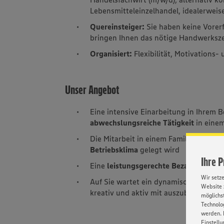
Lebensmitteleinzelhandel, idealerweis
Quereinsteiger:
Sie haben keine Vorer
bringen Ihnen das nötige Handwerksze
Organisiert:
Flexibilität, Motivations
Unser Angebot
Eine intensive Einarbeitung in Ihrem B
abwechslungsreiche Tätigkeit
in eine
Die Mitarbeit in einem Familienunter
Betriebsklima
gelegt wird
Ihre 
Eine
leistungsgerechte Bezahlung
Wir setz
Auf Sie wartet ein dynamisches Team 
Website 
kreativ und aktiv mit auszubauen
möglichst
Technolog
werden. 
Einstellu