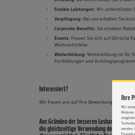
Soziale Leistungen
: Wir unterstützen S
Verpflegung
: Bei uns erhalten Sie ko
Corporate Benefits
: Sie erhalten Rab
Events
: Freuen Sie sich auf jährliche
Weihnachtsfeier
Weiterbildung
: Weiterbildung ist für 
Fortbildungen und Aufstiegsprogram
Interessiert?
Ihre 
Wir freuen uns auf Ihre Bewerbung.
Wir setz
Website 
möglichst
Aus Gründen der besseren Lesbarkeit unse
Technolog
die gleichzeitige Verwendung der Sprachf
werden. 
Einstellu