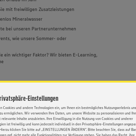
ie mit freiwilligen Zusatzleistungen
stenlos Mineralwasser
atte bei unseren Partnerunternehmen
 Events, wie unsere Sommer- oder
Sie ein wichtiger Faktor? Wir bieten E-Learning,
me
Kontakt
Privatsphäre-Einstellungen
en Cookies und andere Technologien ein, um Ihnen ein bestmögliches Nutzungserlebnis un
Ihre Ansprech
zu ermöglichen. Wir verwenden Ihre Daten, um unsere Website zu personalisieren und Ih
Isabell Friedlin
 relevante Inhalte anzubieten. Ihre Einwilligung in die Nutzung von Cookies und anderer
rer Stellenanzeigen wird auf
Mehr über EDE
ien ist freiwillig und kann jederzeit individuell in den Privatsphäre-Einstellungen angepa
ormen männlich, weiblich und
www.e-milkau
Hierzu klicken Sie bitte auf „EINSTELLUNGEN ÄNDERN”. Bitte beachten Sie, dass auf Basi
ngen ggf. nicht mehr alle Funktionalitäten zur Verfügung stehen. Sie haben das Recht, ihre