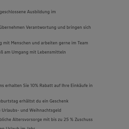
bgeschlossene Ausbildung im
e, übernehmen Verantwortung und bringen sich
g mit Menschen und arbeiten gerne im Team
aß am Umgang mit Lebensmitteln
ams erhalten Sie 10% Rabatt auf Ihre Einkäufe in
burtstag erhältst du ein Geschenk
ie Urlaubs- und Weihnachtsgeld
ebliche Altersvorsorge mit bis zu 25 % Zuschuss
hen Urlaub im Jahr