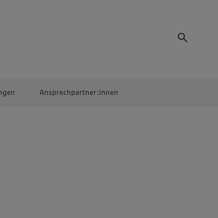
ngen
Ansprechpartner:innen
Mitarbeiter:innen
EDEKA Campus
Digitales Lernen
Veranstaltungen &
Wettbewerbe