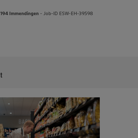
78194 Immendingen
- Job-ID ESW-EH-39598
MEHR
it