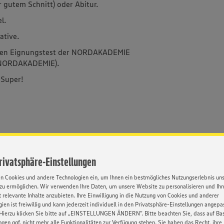
r gutem Schnitt) oder Abitur.
l.
ative.
nden Eignungstest der NORDAKADEMIE
| NORDAKADEMIE).
 Super!
Privatsphäre-Einstellungen
en Cookies und andere Technologien ein, um Ihnen ein bestmögliches Nutzungserlebnis un
zu ermöglichen. Wir verwenden Ihre Daten, um unsere Website zu personalisieren und Ih
 relevante Inhalte anzubieten. Ihre Einwilligung in die Nutzung von Cookies und anderer
ien ist freiwillig und kann jederzeit individuell in den Privatsphäre-Einstellungen angepa
Hierzu klicken Sie bitte auf „EINSTELLUNGEN ÄNDERN”. Bitte beachten Sie, dass auf Basi
komplett.
ngen ggf. nicht mehr alle Funktionalitäten zur Verfügung stehen. Sie haben das Recht, ihre