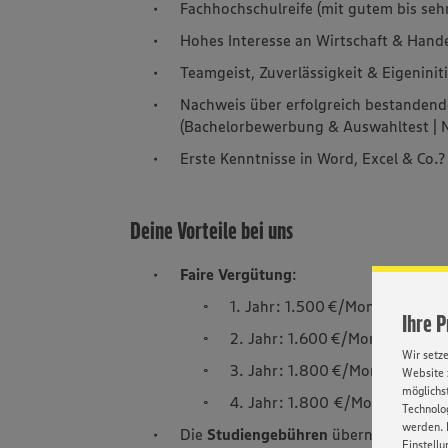
Fachhochschulreife (mit gutem bis seh
Hohes Interesse an Wirtschaft & Hande
Teamgeist, Zuverlässigkeit & Eigeniniti
Nachweis über erfolgreich bestande
(Bachelorbewerbung & Auswahltest 
Erste Kenntnisse in Word, Excel & Co.?
Deine Vorteile bei uns
Faire Vergütung
:
1. Jahr: 1.500 €/Monat
Ihre 
2. Jahr: 1.600 €/Monat
Wir setz
3. Jahr: 1.800 €/Monat
Website 
möglichst
4. Jahr: 1.800 €/Monat
Technolog
werden. 
Die
Studiengebühren
übernehmen wir 
Einstellu