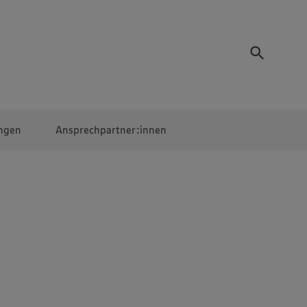
ngen
Ansprechpartner:innen
Mitarbeiter:innen
EDEKA Campus
Digitales Lernen
Veranstaltungen &
Wettbewerbe