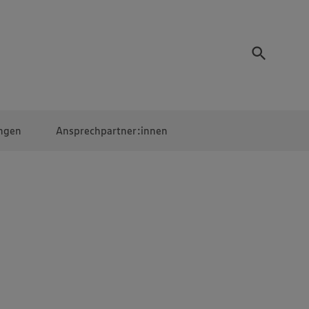
ngen
Ansprechpartner:innen
Mitarbeiter:innen
EDEKA Campus
Digitales Lernen
Veranstaltungen &
Wettbewerbe