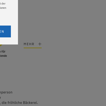
t der
tionen
licken,
bs. 1
EN
eitet
senen
MEHR
udem
 für
er Cookie
tende
hperson
e
 die fröhliche Bäckerei.