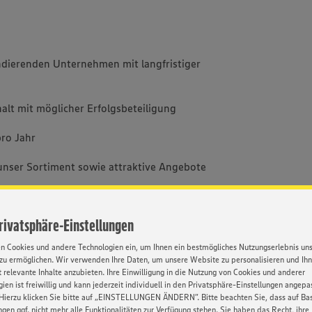
dierenden Unternehmen mit langfristiger
halt mit möglicher Erfolgsbeteiligung
ro Jahr
unser Sortiment sowie attraktive Angebote
lexible Fortbewegung
Privatsphäre-Einstellungen
tige, praxisorientierte Einarbeitung sowie
en Cookies und andere Technologien ein, um Ihnen ein bestmögliches Nutzungserlebnis un
iten
zu ermöglichen. Wir verwenden Ihre Daten, um unsere Website zu personalisieren und Ih
 relevante Inhalte anzubieten. Ihre Einwilligung in die Nutzung von Cookies und anderer
räche zur persönlichen und fachlichen
ien ist freiwillig und kann jederzeit individuell in den Privatsphäre-Einstellungen angepa
Hierzu klicken Sie bitte auf „EINSTELLUNGEN ÄNDERN”. Bitte beachten Sie, dass auf Basi
ngen ggf. nicht mehr alle Funktionalitäten zur Verfügung stehen. Sie haben das Recht, ihre