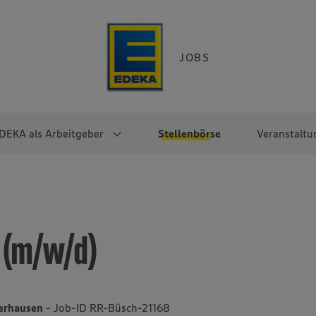
JOBS
DEKA als Arbeitgeber
Stellenbörse
Veranstaltu
e
EKA
Berufseinsteiger:innen
Arbeitgeber im
Berufserfahrene
Überblick
raktikum
Traineeprogramme
Berufe@EDEKA
 (m/w/d)
EDEKA-Zentrale
en
duktion
Direkteinstieg
Selbstständig mit EDEKA
EDEKA Fruchtkontor
ntätigkeit
Noch Fragen?
EDEKA Foodservice
EDEKA-
berhausen
- Job-ID RR-Büsch-21168
Regionalgesellschaften