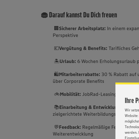
🧁 Darauf kannst Du Dich freuen
🏢
Sicherer Arbeitsplatz:
In einem expan
Perspektive
💶
Vergütung & Benefits:
Tarifliches Ge
🏝️
Urlaub:
6 Wochen Erholungsurlaub p
🛍️
Mitarbeiterrabatte:
30 % Rabatt auf 
über Corporate Benefits
🚲
Mobilität:
JobRad-Leasing für Ihre f
Ihre 
📚
Einarbeitung & Entwicklung:
Sorgfäl
Wir setz
zielgerichtete Weiterbildungsmöglichke
Website 
möglichst
💬
Feedback:
Regelmäßige Feedbackgesp
Technolog
werden. 
Weiterentwicklung
Einstellu