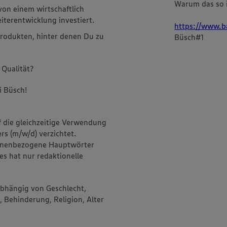
Warum das so i
von einem wirtschaftlich
terentwicklung investiert.
https://www.b
rodukten, hinter denen Du zu
Büsch#1
 Qualität?
i Büsch!
f die gleichzeitige Verwendung
rs (m/w/d) verzichtet.
onenbezogene Hauptwörter
es hat nur redaktionelle
abhängig von Geschlecht,
, Behinderung, Religion, Alter