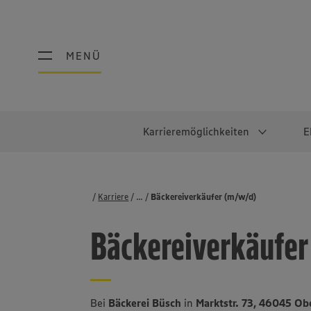
MENÜ
MENÜ
Karrieremöglichkeiten
E
Schüler:innen
Warum EDEKA?
Studierend
Berufe@ED
Karriere
...
Stellenbörse
Bäckereiverkäufer (m/w/d)
Ausbildung & Duales Studium
Work-Life-Balance
Studentisches P
Einzelhandel
Bäckereiverkäufer
Schülerpraktikum
Faires Gehalt
Abschlussarbeit
Lebensmittelpro
Diversität
Werkstudierende
Lager & Logistik
Noch Fragen?
IT
Bei
Bäckerei Büsch
in
Marktstr. 73, 46045 O