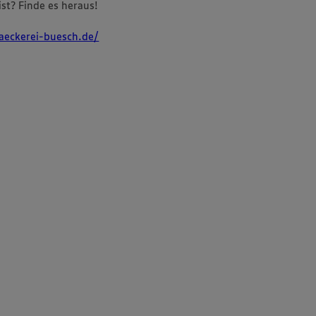
st? Finde es heraus!
aeckerei-buesch.de/