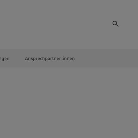
ngen
Ansprechpartner:innen
Mitarbeiter:innen
EDEKA Campus
Digitales Lernen
Veranstaltungen &
Wettbewerbe