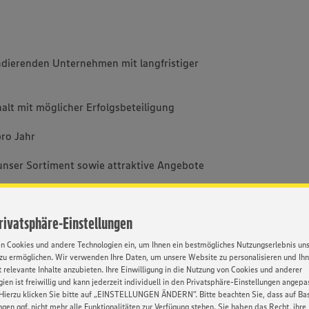
dierenden Unternehmen mit langfristiger
halt mit möglicher Erfolgsbeteiligung
ro Jahr
unser Sortiment sowie attraktive Angebote
lexible Fortbewegung
Privatsphäre-Einstellungen
tige, praxisorientierte Einarbeitung sowie
en Cookies und andere Technologien ein, um Ihnen ein bestmögliches Nutzungserlebnis un
iten
zu ermöglichen. Wir verwenden Ihre Daten, um unsere Website zu personalisieren und Ih
 relevante Inhalte anzubieten. Ihre Einwilligung in die Nutzung von Cookies und anderer
räche zur persönlichen und fachlichen
ien ist freiwillig und kann jederzeit individuell in den Privatsphäre-Einstellungen angepa
Hierzu klicken Sie bitte auf „EINSTELLUNGEN ÄNDERN”. Bitte beachten Sie, dass auf Basi
ngen ggf. nicht mehr alle Funktionalitäten zur Verfügung stehen. Sie haben das Recht, ihre