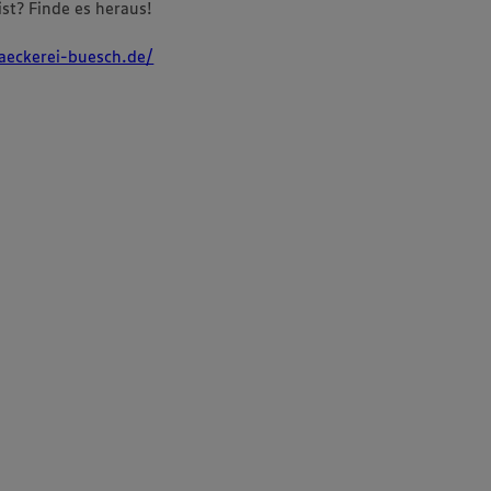
st? Finde es heraus!
aeckerei-buesch.de/