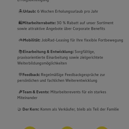
🏝️
Urlaub:
6 Wochen Erholungsurlaub pro Jahr
🛍️
Mitarbeiterrabatte:
30 % Rabatt auf unser Sortiment
sowie attraktive Angebote über Corporate Benefits
🚲
Mobilität:
JobRad-Leasing für Ihre flexible Fortbewegung
📚
Einarbeitung & Entwicklung:
Sorgfältige,
praxisorientierte Einarbeitung sowie zielgerichtete
Weiterbildungsmöglichkeiten
💬
Feedback:
Regelmäßige Feedbackgespräche zur
persönlichen und fachlichen Weiterentwicklung
🎉Team & Events:
Mitarbeiterevents für ein starkes
Miteinander
🤝
Der Kern:
Komm als Verkäufer, bleib als Teil der Familie