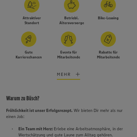
Attraktiver
Betriebl.
Bike-Leasing
Standort
Altersvorsorge
Gute
Events für
Rabatte für
Karrierechancen
Mitarbeitende
Mitarbeitende
MEHR
Warum zu Büsch?
Fröhlichkeit ist unser Erfolgsrezept.
Wir bieten Dir mehr als nur
Wir setzen Cookies und andere Technologien ein, um Ihnen
einen Job:
ein bestmögliches Nutzungserlebnis unserer Website zu
ermöglichen. Wir verwenden Ihre Daten, um unsere
Ein Team mit Herz:
Erlebe eine Arbeitsatmosphäre, in der
Website zu personalisieren und Ihnen möglichst relevante
Wertschätzung und gute Laune zum Alltag gehören.
Inhalte anzubieten. Ihre Einwilligung in die Nutzung von