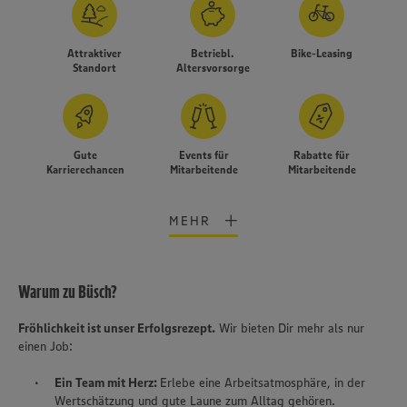
Attraktiver
Betriebl.
Bike-Leasing
Standort
Altersvorsorge
Gute
Events für
Rabatte für
Karrierechancen
Mitarbeitende
Mitarbeitende
MEHR
Warum zu Büsch?
Fröhlichkeit ist unser Erfolgsrezept.
Wir bieten Dir mehr als nur
Wir setzen Cookies und andere Technologien ein, um Ihnen
einen Job:
ein bestmögliches Nutzungserlebnis unserer Website zu
ermöglichen. Wir verwenden Ihre Daten, um unsere
Ein Team mit Herz:
Erlebe eine Arbeitsatmosphäre, in der
Website zu personalisieren und Ihnen möglichst relevante
Wertschätzung und gute Laune zum Alltag gehören.
Inhalte anzubieten. Ihre Einwilligung in die Nutzung von