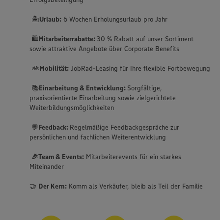
🏝️
Urlaub:
6 Wochen Erholungsurlaub pro Jahr
🛍️
Mitarbeiterrabatte:
30 % Rabatt auf unser Sortiment
sowie attraktive Angebote über Corporate Benefits
🚲
Mobilität:
JobRad-Leasing für Ihre flexible Fortbewegung
📚
Einarbeitung & Entwicklung:
Sorgfältige,
praxisorientierte Einarbeitung sowie zielgerichtete
Weiterbildungsmöglichkeiten
💬
Feedback:
Regelmäßige Feedbackgespräche zur
persönlichen und fachlichen Weiterentwicklung
🎉Team & Events:
Mitarbeiterevents für ein starkes
Miteinander
🤝
Der Kern:
Komm als Verkäufer, bleib als Teil der Familie