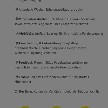
🏝️
Urlaub:
6 Wochen Erholungsurlaub pro Jahr
🛍️
Mitarbeiterrabatte:
30 % Rabatt auf unser Sortiment
sowie attraktive Angebote über Corporate Benefits
🚲
Mobilität:
JobRad-Leasing für Ihre flexible Fortbewegung
📚
Einarbeitung & Entwicklung:
Sorgfältige,
praxisorientierte Einarbeitung sowie zielgerichtete
Weiterbildungsmöglichkeiten
💬
Feedback:
Regelmäßige Feedbackgespräche zur
persönlichen und fachlichen Weiterentwicklung
🎉Team & Events:
Mitarbeiterevents für ein starkes
Miteinander
🤝
Der Kern:
Komm als Verkäufer, bleib als Teil der Familie