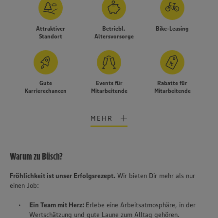
Attraktiver
Betriebl.
Bike-Leasing
Standort
Altersvorsorge
Gute
Events für
Rabatte für
Karrierechancen
Mitarbeitende
Mitarbeitende
MEHR
Warum zu Büsch?
Fröhlichkeit ist unser Erfolgsrezept.
Wir bieten Dir mehr als nur
einen Job:
Wir setzen Cookies und andere Technologien ein, um Ihnen
ein bestmögliches Nutzungserlebnis unserer Website zu
Ein Team mit Herz:
Erlebe eine Arbeitsatmosphäre, in der
ermöglichen. Wir verwenden Ihre Daten, um unsere
Wertschätzung und gute Laune zum Alltag gehören.