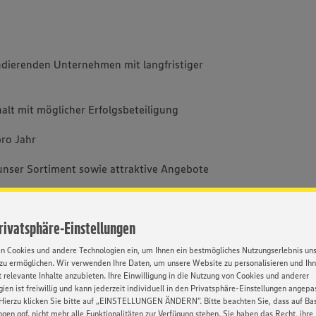
dierenden Unternehmen mit langfristiger
halt mit möglicher Erfolgsbeteiligung
ro Jahr
unser Sortiment sowie attraktive Angebote
lexible Fortbewegung
Privatsphäre-Einstellungen
tige, praxisorientierte Einarbeitung sowie
en Cookies und andere Technologien ein, um Ihnen ein bestmögliches Nutzungserlebnis un
iten
zu ermöglichen. Wir verwenden Ihre Daten, um unsere Website zu personalisieren und Ih
 relevante Inhalte anzubieten. Ihre Einwilligung in die Nutzung von Cookies und anderer
räche zur persönlichen und fachlichen
ien ist freiwillig und kann jederzeit individuell in den Privatsphäre-Einstellungen angepa
Hierzu klicken Sie bitte auf „EINSTELLUNGEN ÄNDERN”. Bitte beachten Sie, dass auf Basi
ngen ggf. nicht mehr alle Funktionalitäten zur Verfügung stehen. Sie haben das Recht, ihre