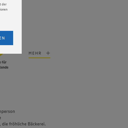
t der
tionen
licken,
bs. 1
EN
eitet
senen
MEHR
udem
 für
er Cookie
tende
hperson
e
 die fröhliche Bäckerei.