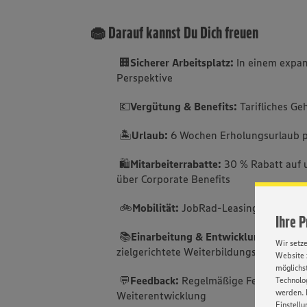
🧁 Darauf kannst Du Dich freuen
🏢
Sicherer Arbeitsplatz:
In einem expan
Perspektive
💶
Vergütung & Benefits:
Tarifliches Ge
🏝️
Urlaub:
6 Wochen Erholungsurlaub p
🛍️
Mitarbeiterrabatte:
30 % Rabatt auf 
über Corporate Benefits
🚲
Mobilität:
JobRad-Leasing für Ihre f
Ihre 
📚
Einarbeitung & Entwicklung:
Sorgfäl
Wir setz
zielgerichtete Weiterbildungsmöglichke
Website 
möglichst
💬
Feedback:
Regelmäßige Feedbackgesp
Technolog
werden. 
Weiterentwicklung
Einstellu