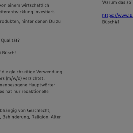
Warum das so i
von einem wirtschaftlich
terentwicklung investiert.
https://www.b
rodukten, hinter denen Du zu
Büsch#1
 Qualität?
i Büsch!
f die gleichzeitige Verwendung
rs (m/w/d) verzichtet.
onenbezogene Hauptwörter
es hat nur redaktionelle
abhängig von Geschlecht,
, Behinderung, Religion, Alter