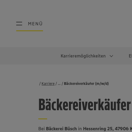
MENÜ
MENÜ
Karrieremöglichkeiten
E
Schüler:innen
Warum EDEKA?
Studierend
Berufe@ED
Karriere
...
Stellenbörse
Bäckereiverkäufer (m/w/d)
Ausbildung & Duales Studium
Work-Life-Balance
Studentisches P
Einzelhandel
Bäckereiverkäufer
Schülerpraktikum
Faires Gehalt
Abschlussarbeit
Lebensmittelpro
Diversität
Werkstudierende
Lager & Logistik
Noch Fragen?
IT
Bei
Bäckerei Büsch
in
Hessenring 25, 47906