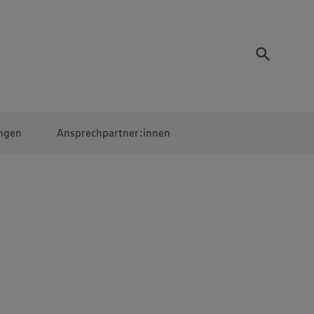
ngen
Ansprechpartner:innen
Mitarbeiter:innen
EDEKA Campus
Digitales Lernen
Veranstaltungen &
Wettbewerbe