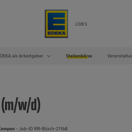
JOBS
DEKA als Arbeitgeber
Stellenbörse
Veranstaltu
e
EKA
Berufseinsteiger:innen
Arbeitgeber im
Berufserfahrene
Überblick
raktikum
Traineeprogramme
Berufe@EDEKA
 (m/w/d)
EDEKA-Zentrale
en
duktion
Direkteinstieg
Selbstständig mit EDEKA
EDEKA Fruchtkontor
ntätigkeit
Noch Fragen?
EDEKA Foodservice
EDEKA-
 Kempen
- Job-ID RR-Büsch-21168
Regionalgesellschaften