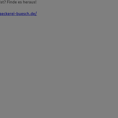
st? Finde es heraus!
aeckerei-buesch.de/