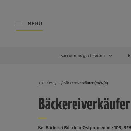
MENÜ
MENÜ
Karrieremöglichkeiten
E
Schüler:innen
Warum EDEKA?
Studierend
Berufe@ED
Karriere
...
Stellenbörse
Bäckereiverkäufer (m/w/d)
Ausbildung & Duales Studium
Work-Life-Balance
Studentisches P
Einzelhandel
Bäckereiverkäufer
Schülerpraktikum
Faires Gehalt
Abschlussarbeit
Lebensmittelpro
Diversität
Werkstudierende
Lager & Logistik
Noch Fragen?
IT
Bei
Bäckerei Büsch
in
Ostpromenade 103, 52