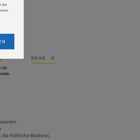
t der
tionen
licken,
bs. 1
EN
eitet
senen
MEHR
udem
 für
er Cookie
tende
hperson
e
 die fröhliche Bäckerei.