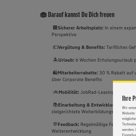
🧁 Darauf kannst Du Dich freuen
🏢
Sicherer Arbeitsplatz:
In einem expan
Perspektive
💶
Vergütung & Benefits:
Tarifliches Ge
🏝️
Urlaub:
6 Wochen Erholungsurlaub p
🛍️
Mitarbeiterrabatte:
30 % Rabatt auf 
über Corporate Benefits
🚲
Mobilität:
JobRad-Leasing für Ihre f
Ihre 
📚
Einarbeitung & Entwicklung:
Sorgfäl
Wir setz
zielgerichtete Weiterbildungsmöglichke
Website 
möglichst
💬
Feedback:
Regelmäßige Feedbackgesp
Technolog
werden. 
Weiterentwicklung
Einstellu