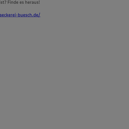
st? Finde es heraus!
aeckerei-buesch.de/