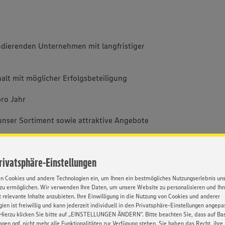
dierenden Unternehmen mit langfristiger
halt mit möglicher Erfolgsbeteiligung
ro Jahr
unser Sortiment sowie attraktive Angebote
lexible Fortbewegung
Privatsphäre-Einstellungen
tige, praxisorientierte Einarbeitung sowie
en Cookies und andere Technologien ein, um Ihnen ein bestmögliches Nutzungserlebnis un
iten
zu ermöglichen. Wir verwenden Ihre Daten, um unsere Website zu personalisieren und Ih
 relevante Inhalte anzubieten. Ihre Einwilligung in die Nutzung von Cookies und anderer
räche zur persönlichen und fachlichen
ien ist freiwillig und kann jederzeit individuell in den Privatsphäre-Einstellungen angepa
Hierzu klicken Sie bitte auf „EINSTELLUNGEN ÄNDERN”. Bitte beachten Sie, dass auf Basi
ngen ggf. nicht mehr alle Funktionalitäten zur Verfügung stehen. Sie haben das Recht, ihre