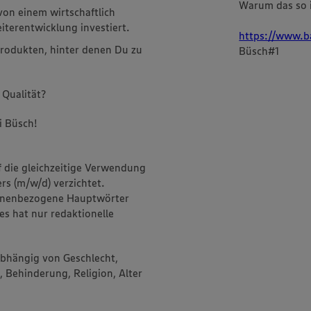
Warum das so i
von einem wirtschaftlich
terentwicklung investiert.
https://www.b
rodukten, hinter denen Du zu
Büsch#1
 Qualität?
i Büsch!
f die gleichzeitige Verwendung
rs (m/w/d) verzichtet.
onenbezogene Hauptwörter
es hat nur redaktionelle
abhängig von Geschlecht,
, Behinderung, Religion, Alter