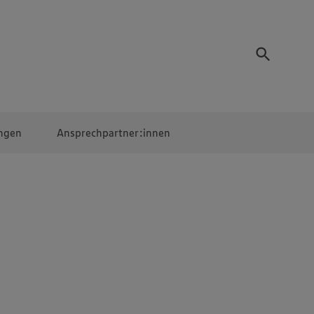
ngen
Ansprechpartner:innen
Mitarbeiter:innen
EDEKA Campus
Digitales Lernen
Veranstaltungen &
Wettbewerbe