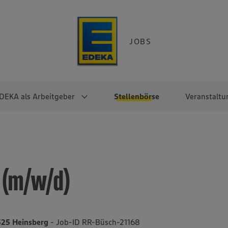
JOBS
DEKA als Arbeitgeber
Stellenbörse
Veranstaltu
e
EKA
Berufseinsteiger:innen
Arbeitgeber im
Berufserfahrene
Überblick
raktikum
Traineeprogramme
Berufe@EDEKA
 (m/w/d)
EDEKA-Zentrale
en
duktion
Direkteinstieg
Selbstständig mit EDEKA
EDEKA Fruchtkontor
ntätigkeit
Noch Fragen?
EDEKA Foodservice
EDEKA-
525 Heinsberg
- Job-ID RR-Büsch-21168
Regionalgesellschaften