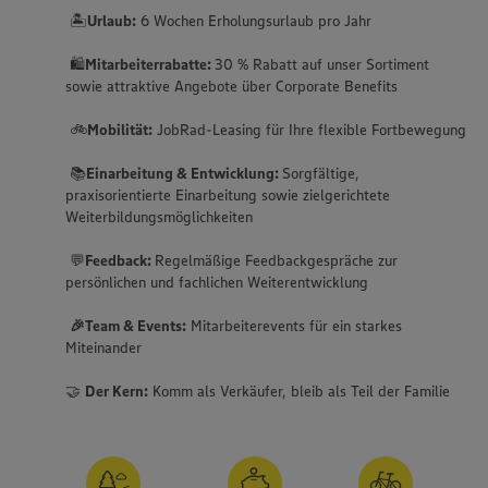
🏝️
Urlaub:
6 Wochen Erholungsurlaub pro Jahr
🛍️
Mitarbeiterrabatte:
30 % Rabatt auf unser Sortiment
sowie attraktive Angebote über Corporate Benefits
🚲
Mobilität:
JobRad-Leasing für Ihre flexible Fortbewegung
📚
Einarbeitung & Entwicklung:
Sorgfältige,
praxisorientierte Einarbeitung sowie zielgerichtete
Weiterbildungsmöglichkeiten
💬
Feedback:
Regelmäßige Feedbackgespräche zur
persönlichen und fachlichen Weiterentwicklung
🎉Team & Events:
Mitarbeiterevents für ein starkes
Miteinander
🤝
Der Kern:
Komm als Verkäufer, bleib als Teil der Familie