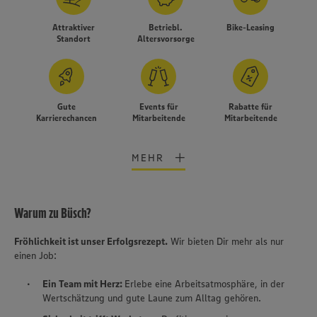
Attraktiver
Betriebl.
Bike-Leasing
Standort
Altersvorsorge
Gute
Events für
Rabatte für
Karrierechancen
Mitarbeitende
Mitarbeitende
MEHR
Warum zu Büsch?
Fröhlichkeit ist unser Erfolgsrezept.
Wir bieten Dir mehr als nur
einen Job:
Wir setzen Cookies und andere Technologien ein, um Ihnen
ein bestmögliches Nutzungserlebnis unserer Website zu
Ein Team mit Herz:
Erlebe eine Arbeitsatmosphäre, in der
ermöglichen. Wir verwenden Ihre Daten, um unsere
Website zu personalisieren und Ihnen möglichst relevante
Wertschätzung und gute Laune zum Alltag gehören.
Inhalte anzubieten. Ihre Einwilligung in die Nutzung von