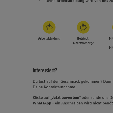
Deine
Arbeitskleidung
wird von
uns
zu
Arbeitskleidung
Betriebl.
Mi
Altersvorsorge
Mi
Interessiert?
Du bist auf den Geschmack gekommen? Dann f
Deine Kontaktaufnahme.
Klicke auf „
Jetzt bewerben
“ oder sende uns 
WhatsApp
- ein Anschreiben wird nicht benöt