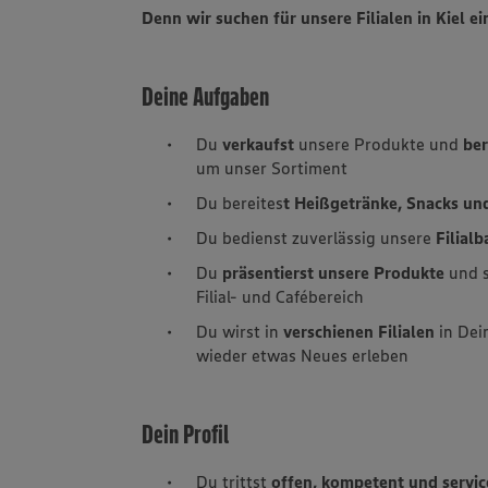
Denn wir suchen für unsere Filialen in Kiel ei
Deine Aufgaben
Du
verkaufst
unsere Produkte und
ber
um unser Sortiment
Du bereites
t Heißgetränke, Snacks un
Du bedienst zuverlässig unsere
Filial
Du
präsentierst unsere Produkte
und s
Filial- und Cafébereich
Du wirst in
verschienen Filialen
in Dei
wieder etwas Neues erleben
Dein Profil
Du trittst
offen, kompetent und servic