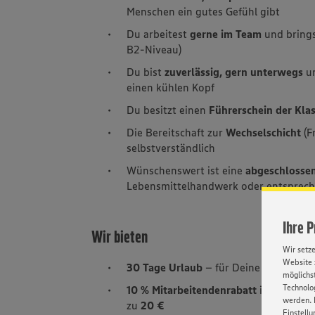
Menschen ein gutes Gefühl gibt
Du arbeitest
gerne im Team
und brings
B2-Niveau)
Du bist
zuverlässig, gern unterwegs
un
einen kühlen Kopf
Du besitzt einen
Führerschein der Kla
Die Bereitschaft zur
Wechselschicht
(F
selbstverständlich
Wünschenswert ist eine
abgeschlossen
Lebensmittelhandwerk oder entsprech
Ihre 
Wir bieten
Wir setz
Website 
30 Tage Urlaub
– für Deine
Erholung
möglichst
Technolog
10 % Mitarbeitendenrabatt
in
teilneh
werden. 
zu
20 €
Einstellu