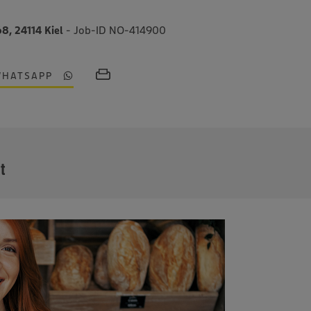
68, 24114 Kiel
- Job-ID NO-414900
WHATSAPP
MEHR
it