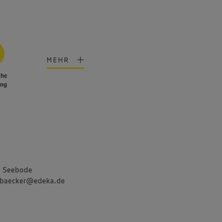
MEHR
che
ung
a Seebode
ebaecker@edeka.de