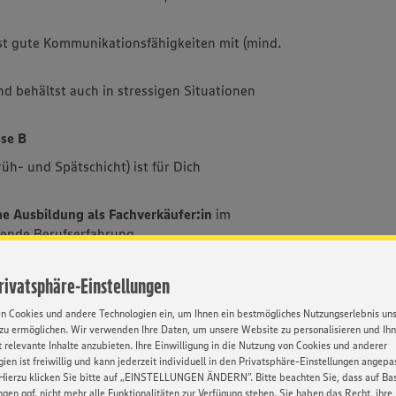
t gute Kommunikationsfähigkeiten mit (mind.
d behältst auch in stressigen Situationen
sse B
rüh- und Spätschicht) ist für Dich
e Ausbildung als Fachverkäufer:in
im
ende Berufserfahrung
Privatsphäre-Einstellungen
en Cookies und andere Technologien ein, um Ihnen ein bestmögliches Nutzungserlebnis un
zu ermöglichen. Wir verwenden Ihre Daten, um unsere Website zu personalisieren und Ih
und neue
Energie
 relevante Inhalte anzubieten. Ihre Einwilligung in die Nutzung von Cookies und anderer
ien ist freiwillig und kann jederzeit individuell in den Privatsphäre-Einstellungen angepa
menden
EDEKA Nord-Märkten – monatlich bis
Hierzu klicken Sie bitte auf „EINSTELLUNGEN ÄNDERN”. Bitte beachten Sie, dass auf Basi
ngen ggf. nicht mehr alle Funktionalitäten zur Verfügung stehen. Sie haben das Recht, ihre