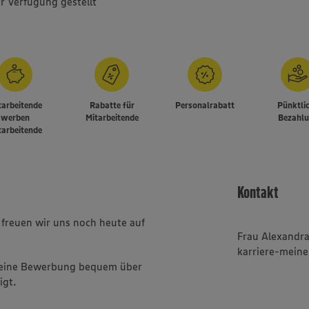
r Verfügung gestellt
tarbeitende
Rabatte für
Personalrabatt
Pünktli
werben
Mitarbeitende
Bezahl
tarbeitende
Kontakt
reuen wir uns noch heute auf
Frau Alexandr
karriere-mein
Deine Bewerbung bequem über
igt.