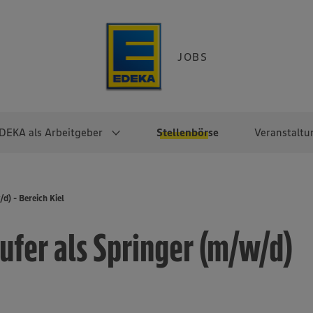
JOBS
DEKA als Arbeitgeber
Stellenbörse
Veranstaltu
e
EKA
Berufseinsteiger:innen
Arbeitgeber im
Berufserfahrene
d) - Bereich Kiel
Überblick
raktikum
Traineeprogramme
Berufe@EDEKA
fer als Springer (m/w/d)
EDEKA-Zentrale
en
duktion
Direkteinstieg
Selbstständig mit EDEKA
EDEKA Fruchtkontor
ntätigkeit
Noch Fragen?
EDEKA Foodservice
EDEKA-
Regionalgesellschaften