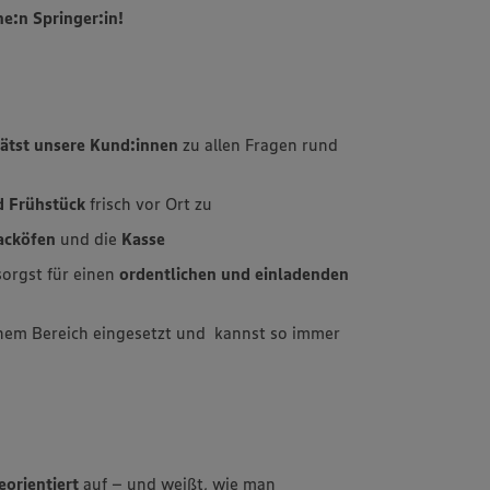
ne:n Springer:in!
ätst unsere Kund:innen
zu allen Fragen rund
d Frühstück
frisch vor Ort zu
backöfen
und die
Kasse
orgst für einen
ordentlichen und einladenden
nem Bereich eingesetzt und kannst so immer
eorientiert
auf – und weißt, wie man