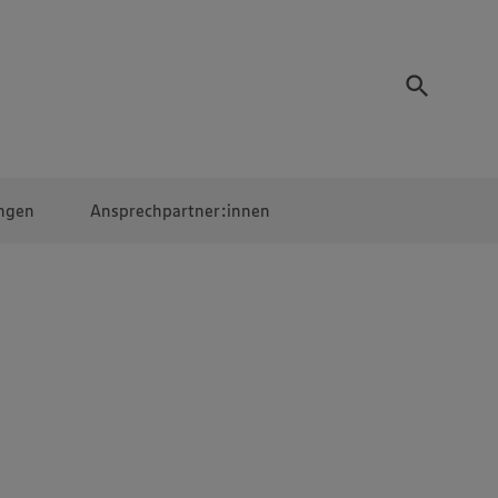
ngen
Ansprechpartner:innen
Mitarbeiter:innen
EDEKA Campus
Digitales Lernen
Veranstaltungen &
Wettbewerbe