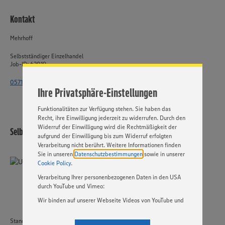
Kontakt
Wir setzen Cookies und andere Technologien ein, um Ihnen
ein bestmögliches Nutzungserlebnis unserer Website zu
ermöglichen. Wir verwenden Ihre Daten, um unsere
Mehrhoff
Website zu personalisieren und Ihnen möglichst relevante
Inhalte anzubieten. Ihre Einwilligung in die Nutzung von
Selbstständiger Einzelhandel
Cookies und anderer Technologien ist freiwillig und kann
Job-ID: 62019
jederzeit individuell in den Privatsphäre-Einstellungen
angepasst werden. Hierzu klicken Sie bitte auf
0571 - 802 1663
Ihre Privatsphäre-Einstellungen
„EINSTELLUNGEN ÄNDERN”. Bitte beachten Sie, dass auf
Basis Ihrer Einstellungen ggf. nicht mehr alle
Funktionalitäten zur Verfügung stehen. Sie haben das
Recht, ihre Einwilligung jederzeit zu widerrufen. Durch den
Widerruf der Einwilligung wird die Rechtmäßigkeit der
Selbstständiger Einzelhandel
aufgrund der Einwilligung bis zum Widerruf erfolgten
Verarbeitung nicht berührt. Weitere Informationen finden
Sie in unseren
Datenschutzbestimmungen
sowie in unserer
Cookie Policy
.
Verarbeitung Ihrer personenbezogenen Daten in den USA
durch YouTube und Vimeo:
Wir binden auf unserer Webseite Videos von YouTube und
Vimeo ein. Wenn Sie auf „Zustimmen” klicken, ohne die
Einstellungen bezüglich YouTube und Vimeo zu ändern,
Standort