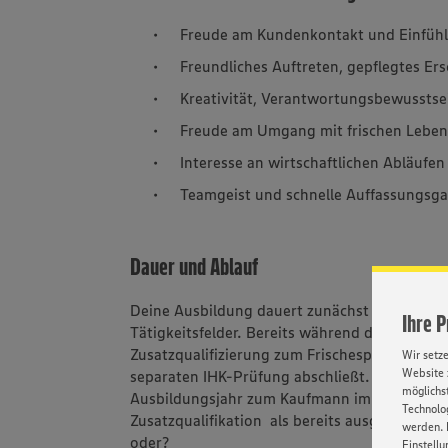
Freude am Kundenkontakt und Einfü
Freundliches Auftreten, gepflegtes E
Kreativität, Verantwortungsbewussts
Freude am Umgang mit frischen Leben
Interesse an wirtschaftlichen Abläufen
Teamgeist und schnelle Auffassungsg
Dauer und Ablauf
Deine Ausbildung dauert zunächst zwei Jahre
Ihre 
Tätigkeitsfelder. Bereits während deiner Aus
Zusatzqualifizierung zum Frischespezialist (IH
Wir setz
Website 
separaten IHK-Prüfung abschließt. Entweder 
möglichst
Ausbildungsjahr zum Kaufmann im Einzelhand
Technolog
Zusatzqualifikation als bereits ausgelernter 
werden. 
oder?
Einstellu