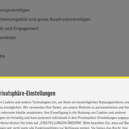
hlungsvermögen
rscheinungsbild und gutes Ausdrucksvermögen
ein und Engagement
smitteln
abe
. Dabei durchläufst du abwechslungsreiche
Privatsphäre-Einstellungen
bildung beginnst du überdies mit deiner
K), die du dann nach drei Jahren mit einer
en Cookies und andere Technologien ein, um Ihnen ein bestmögliches Nutzungserlebnis un
zu ermöglichen. Wir verwenden Ihre Daten, um unsere Website zu personalisieren und Ih
indem du dann gleich auch noch das dritte
 relevante Inhalte anzubieten. Ihre Einwilligung in die Nutzung von Cookies und anderer
el (m/w/d) dranhängst oder die
ien ist freiwillig und kann jederzeit individuell in den Privatsphäre-Einstellungen angepa
Verkäufer (m/w/d) ablegst. Ganz schön fresh,
Hierzu klicken Sie bitte auf „EINSTELLUNGEN ÄNDERN”. Bitte beachten Sie, dass auf Basi
ngen ggf. nicht mehr alle Funktionalitäten zur Verfügung stehen. Sie haben das Recht, ihre