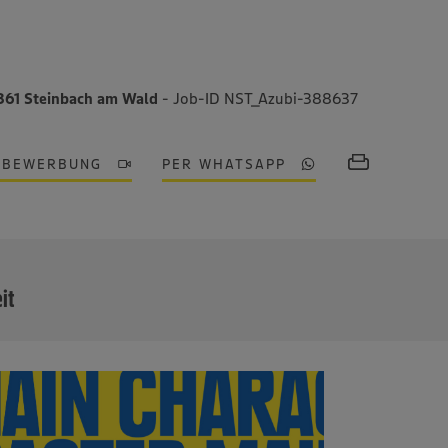
361 Steinbach am Wald
- Job-ID NST_Azubi-388637
OBEWERBUNG
PER WHATSAPP
MEHR
eit