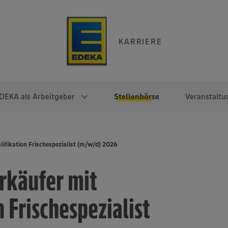
KARRIERE
DEKA als Arbeitgeber
Stellenbörse
Veranstaltu
e
EKA
Berufseinsteiger:innen
Arbeitgeber im
Berufserfahrene
ifikation Frischespezialist (m/w/d) 2026
Überblick
raktikum
Traineeprogramme
Berufe@EDEKA
rkäufer mit
EDEKA-Zentrale
en
duktion
Direkteinstieg
Selbstständig mit EDEKA
EDEKA Fruchtkontor
ntätigkeit
Noch Fragen?
 Frischespezialist
EDEKA Foodservice
EDEKA-
Regionalgesellschaften