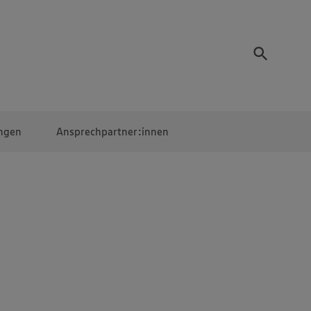
ngen
Ansprechpartner:innen
Mitarbeiter:innen
EDEKA Campus
Digitales Lernen
Veranstaltungen &
Wettbewerbe