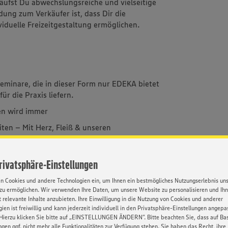
äufst Du abwechslungsreiche und vielseitige
dung zum Verkäufer ist, dass Dir die
viduelle Freizeitgestaltung ermöglichen.
eminare, die in dieser Form nur EDEKA bietet
ür die Praxis liefern.
sen wird immer
ten – Mit Herz, Fleiß & unseren
s alles werden
erne Dich selber kennen - die vielfältigen
Privatsphäre-Einstellungen
ir, wer Du bist!
en Cookies und andere Technologien ein, um Ihnen ein bestmögliches Nutzungserlebnis un
einiges los. Abwechslungsreiche Tätigkeiten
zu ermöglichen. Wir verwenden Ihre Daten, um unsere Website zu personalisieren und Ih
 relevante Inhalte anzubieten. Ihre Einwilligung in die Nutzung von Cookies und anderer
ien ist freiwillig und kann jederzeit individuell in den Privatsphäre-Einstellungen angepa
 – durch einen unserer tollen Azubi
Hierzu klicken Sie bitte auf „EINSTELLUNGEN ÄNDERN”. Bitte beachten Sie, dass auf Basi
ngen ggf. nicht mehr alle Funktionalitäten zur Verfügung stehen. Sie haben das Recht, ihre