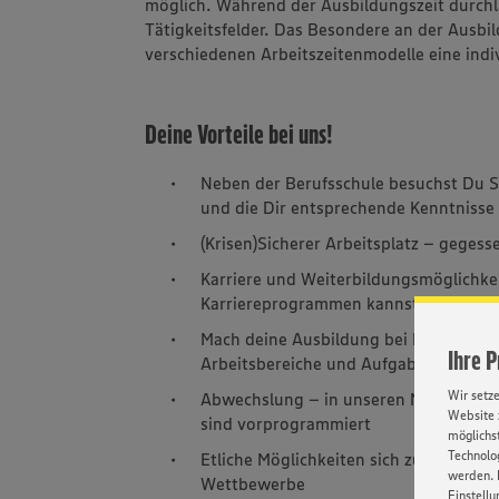
möglich. Während der Ausbildungszeit durchl
Tätigkeitsfelder. Das Besondere an der Ausbil
verschiedenen Arbeitszeitenmodelle eine indi
Deine Vorteile bei uns!
Neben der Berufsschule besuchst Du S
und die Dir entsprechende Kenntnisse f
(Krisen)Sicherer Arbeitsplatz – geges
Karriere und Weiterbildungsmöglichkei
Karriereprogrammen kannst Du bei un
Mach deine Ausbildung bei EDEKA und l
Ihre 
Arbeitsbereiche und Aufgaben zeigen D
Wir setz
Abwechslung – in unseren Märkten ist 
Website 
sind vorprogrammiert
möglichst
Technolog
Etliche Möglichkeiten sich zu Beweisen
werden. 
Wettbewerbe
Einstellu