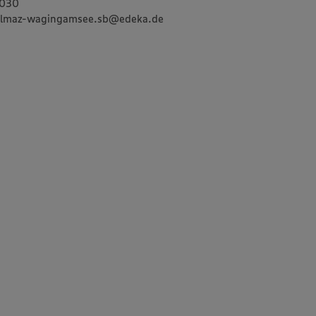
5030
yilmaz-wagingamsee.sb@edeka.de