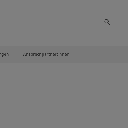
ngen
Ansprechpartner:innen
Mitarbeiter:innen
EDEKA Campus
Digitales Lernen
Veranstaltungen &
Wettbewerbe