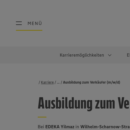
MENÜ
MENÜ
Karrieremöglichkeiten
E
Schüler:innen
Warum EDEKA?
Studierend
Berufe@ED
Karriere
...
Stellenbörse
Ausbildung zum Verkäufer (m/w/d)
Ausbildung & Duales Studium
Work-Life-Balance
Studentisches P
Einzelhandel
Ausbildung zum Ve
Schülerpraktikum
Faires Gehalt
Abschlussarbeit
Lebensmittelpro
Diversität
Werkstudierende
Lager & Logistik
Noch Fragen?
IT
Bei
EDEKA Yilmaz
in
Wilhelm-Scharnow-Str