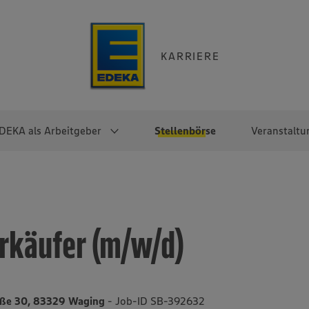
KARRIERE
DEKA als Arbeitgeber
Stellenbörse
Veranstaltu
e
EKA
Berufseinsteiger:innen
Arbeitgeber im
Berufserfahrene
Überblick
raktikum
Traineeprogramme
Berufe@EDEKA
rkäufer (m/w/d)
EDEKA-Zentrale
en
duktion
Direkteinstieg
Selbstständig mit EDEKA
EDEKA Fruchtkontor
ntätigkeit
Noch Fragen?
EDEKA Foodservice
EDEKA-
aße 30, 83329 Waging
- Job-ID SB-392632
Regionalgesellschaften