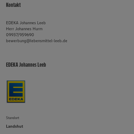
Informationen zur Nutzung der Dienste finden Sie in
Kontakt
unseren Datenschutzhinweisen sowie in unserer Cookie
Policy unter den Stichworten „YouTube” und „Vimeo”.
EDEKA Johannes Leeb
Herr Johannes Hurm
09937/959690
bewerbung@lebensmittel-leeb.de
EDEKA Johannes Leeb
Standort
Landshut