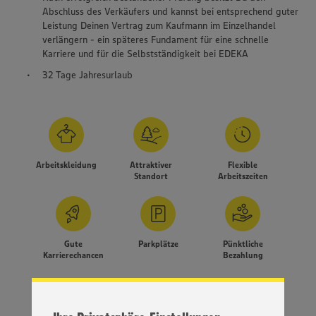
Abschluss des Verkäufers und kannst bei entsprechend guter
Leistung Deinen Vertrag zum Kaufmann im Einzelhandel
verlängern - ein späteres Fundament für eine schnelle
Karriere und für die Selbstständigkeit bei EDEKA
32 Tage Jahresurlaub
Arbeitskleidung
Attraktiver
Flexible
Standort
Arbeitszeiten
Wir setzen Cookies und andere Technologien ein, um Ihnen
ein bestmögliches Nutzungserlebnis unserer Website zu
ermöglichen. Wir verwenden Ihre Daten, um unsere
Gute
Parkplätze
Pünktliche
Website zu personalisieren und Ihnen möglichst relevante
Karrierechancen
Bezahlung
Inhalte anzubieten. Ihre Einwilligung in die Nutzung von
Cookies und anderer Technologien ist freiwillig und kann
jederzeit individuell in den Privatsphäre-Einstellungen
MEHR
angepasst werden. Hierzu klicken Sie bitte auf
„EINSTELLUNGEN ÄNDERN”. Bitte beachten Sie, dass auf