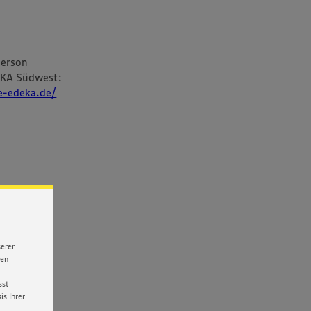
person
EKA Südwest:
re-edeka.de/
serer
nen
sst
s Ihrer