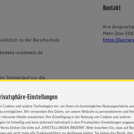
Kontakt
Ihre Ansprech
Mehr über ED
sätzlich zu der Berufsschule
https://karrie
g@edeka-suedwest.de
im Textverlauf nur die
bei uns alle Menschen -
ischer und sozialer Herkunft,
Privatsphäre-Einstellungen
Orientierung und Identität.
en Cookies und andere Technologien ein, um Ihnen ein bestmögliches Nutzungserlebnis un
zu ermöglichen. Wir verwenden Ihre Daten, um unsere Website zu personalisieren und Ih
 relevante Inhalte anzubieten. Ihre Einwilligung in die Nutzung von Cookies und anderer
ien ist freiwillig und kann jederzeit individuell in den Privatsphäre-Einstellungen angepa
Hierzu klicken Sie bitte auf „EINSTELLUNGEN ÄNDERN”. Bitte beachten Sie, dass auf Basi
ngen ggf. nicht mehr alle Funktionalitäten zur Verfügung stehen. Sie haben das Recht, ihre
BEWERBUNG