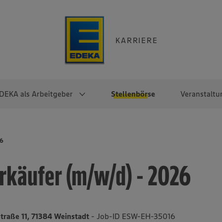
KARRIERE
DEKA als Arbeitgeber
Stellenbörse
Veranstaltu
e
EKA
Berufseinsteiger:innen
Arbeitgeber im
Berufserfahrene
26
Überblick
raktikum
Traineeprogramme
Berufe@EDEKA
rkäufer (m/w/d) - 2026
EDEKA-Zentrale
en
duktion
Direkteinstieg
Selbstständig mit EDEKA
EDEKA Fruchtkontor
ntätigkeit
Noch Fragen?
EDEKA Foodservice
EDEKA-
traße 11, 71384 Weinstadt
- Job-ID ESW-EH-35016
Regionalgesellschaften