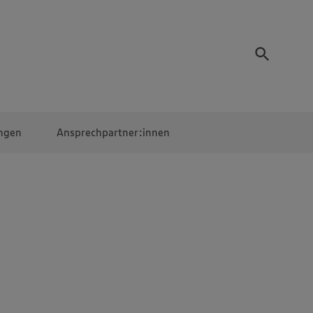
ngen
Ansprechpartner:innen
Mitarbeiter:innen
EDEKA Campus
Digitales Lernen
Veranstaltungen &
Wettbewerbe