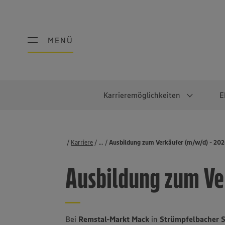
MENÜ
MENÜ
Karrieremöglichkeiten
E
Schüler:innen
Warum EDEKA?
Studierend
Berufe@ED
Karriere
...
Stellenbörse
Ausbildung zum Verkäufer (m/w/d) - 20
Ausbildung & Duales Studium
Work-Life-Balance
Studentisches P
Einzelhandel
Ausbildung zum Ve
Schülerpraktikum
Faires Gehalt
Abschlussarbeit
Lebensmittelpro
Diversität
Werkstudierende
Lager & Logistik
Noch Fragen?
IT
Bei
Remstal-Markt Mack
in
Strümpfelbacher S