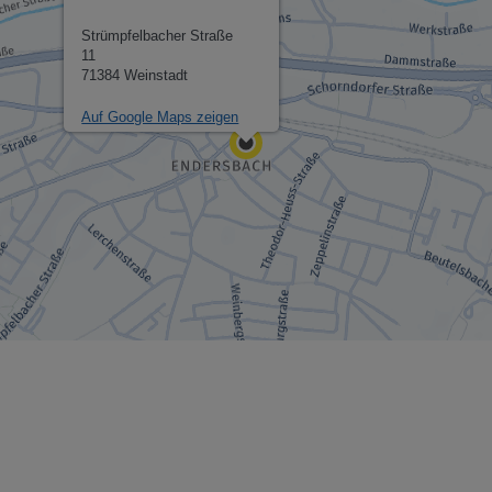
Strümpfelbacher Straße
11
71384 Weinstadt
Auf Google Maps zeigen