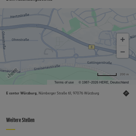
200 m
Terms of use
© 1987–2026 HERE, Deutschland
E center Würzburg
, Nürnberger Straße 61, 97076 Würzburg
Weitere Stellen