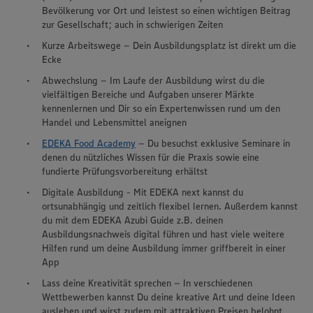
Bevölkerung vor Ort und leistest so einen wichtigen Beitrag
zur Gesellschaft; auch in schwierigen Zeiten
Kurze Arbeitswege – Dein Ausbildungsplatz ist direkt um die
Ecke
Abwechslung – Im Laufe der Ausbildung wirst du die
vielfältigen Bereiche und Aufgaben unserer Märkte
kennenlernen und Dir so ein Expertenwissen rund um den
Handel und Lebensmittel aneignen
EDEKA Food Academy
– Du besuchst exklusive Seminare in
denen du nützliches Wissen für die Praxis sowie eine
fundierte Prüfungsvorbereitung erhältst
Digitale Ausbildung - Mit EDEKA next kannst du
ortsunabhängig und zeitlich flexibel lernen. Außerdem kannst
du mit dem EDEKA Azubi Guide z.B. deinen
Ausbildungsnachweis digital führen und hast viele weitere
Hilfen rund um deine Ausbildung immer griffbereit in einer
App
Lass deine Kreativität sprechen – In verschiedenen
Wir setzen Cookies und andere Technologien ein, um Ihnen
Wettbewerben kannst Du deine kreative Art und deine Ideen
ein bestmögliches Nutzungserlebnis unserer Website zu
ausleben und wirst zudem mit attraktiven Preisen belohnt