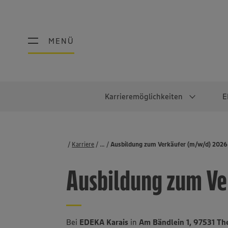
MENÜ
MENÜ
Karrieremöglichkeiten
E
Schüler:innen
Warum EDEKA?
Studierend
Berufe@ED
Karriere
...
Stellenbörse
Ausbildung zum Verkäufer (m/w/d) 2026
Ausbildung & Duales Studium
Work-Life-Balance
Studentisches P
Einzelhandel
Ausbildung zum Ve
Schülerpraktikum
Faires Gehalt
Abschlussarbeit
Lebensmittelpro
Diversität
Werkstudierende
Lager & Logistik
Noch Fragen?
IT
Bei
EDEKA Karais
in
Am Bändlein 1, 97531 Th