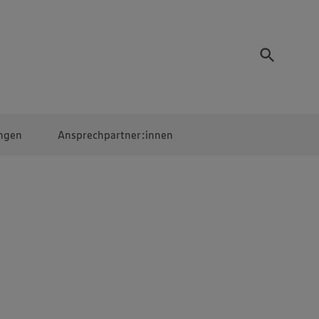
ngen
Ansprechpartner:innen
Mitarbeiter:innen
EDEKA Campus
Digitales Lernen
Veranstaltungen &
Wettbewerbe