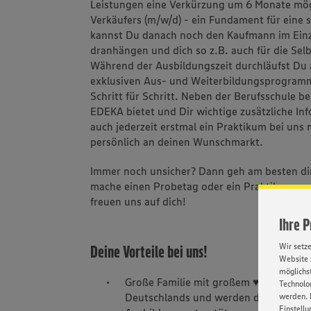
Leistungen eine Verkürzung um 6 Monate mög
Verkäufers (m/w/d) - ein Fundament für eine 
kannst Du danach noch den Kaufmann im Einze
dranhängen und dich so z.B. auch für die Sel
Während der Ausbildungszeit durchläufst Du 
exklusiven Aus- und Weiterbildungsprogramm
Schritt für Schritt. Neben der Berufsschule b
EDEKA bietet und Dir wichtige zusätzliche Inf
auch jederzeit erstmal ein Praktikum bei uns
persönlich an deinen Wunschmarkt.
Immer noch unsicher? Dann geh am besten di
mache einen Probetag oder ein Praktikum aus. 
freuen uns auf dich!
Ihre 
Wir setz
Deine Vorteile bei uns!
Website 
möglichst
Große Familie mit großem ♥ – Wir sin
Technolog
Deutschlands und werden dich mit unse
werden. 
Einstellu