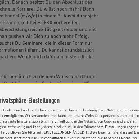
lich. Danach besitzt Du den Abschluss des
schnelle Karriere. Du willst noch mehr? Dann
lhandel (m/w/d) in einem 3. Ausbildungsjahr
bstständigkeit bei EDEKA vorbereiten.
abwechslungsreiche Tätigkeitsfelder und mit
en pushen wir Dich zu noch mehr Erfolg,
esuchst Du Seminare, die in dieser Form nur
ormationen liefern. Du kannst grundsätzlich
 machen: Wende dich dafür am besten direkt
rekt persönlich zu deinem Wunschmarkt und
Dort können wir dir alles live zeigen. Wir
Privatsphäre-Einstellungen
en Cookies und andere Technologien ein, um Ihnen ein bestmögliches Nutzungserlebnis un
zu ermöglichen. Wir verwenden Ihre Daten, um unsere Website zu personalisieren und Ih
 relevante Inhalte anzubieten. Ihre Einwilligung in die Nutzung von Cookies und anderer
d einer der größten Ausbildungsbetriebe
ien ist freiwillig und kann jederzeit individuell in den Privatsphäre-Einstellungen angepa
rer Expertise in allen Belangen der
Hierzu klicken Sie bitte auf „EINSTELLUNGEN ÄNDERN”. Bitte beachten Sie, dass auf Basi
ngen ggf. nicht mehr alle Funktionalitäten zur Verfügung stehen. Sie haben das Recht, ihre