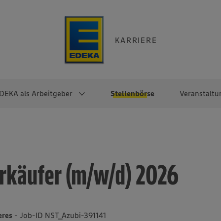
KARRIERE
DEKA als Arbeitgeber
Stellenbörse
Veranstaltu
e
EKA
Berufseinsteiger:innen
Arbeitgeber im
Berufserfahrene
Überblick
raktikum
Traineeprogramme
Berufe@EDEKA
rkäufer (m/w/d) 2026
EDEKA-Zentrale
en
duktion
Direkteinstieg
Selbstständig mit EDEKA
EDEKA Fruchtkontor
ntätigkeit
Noch Fragen?
EDEKA Foodservice
EDEKA-
eres
- Job-ID NST_Azubi-391141
Regionalgesellschaften