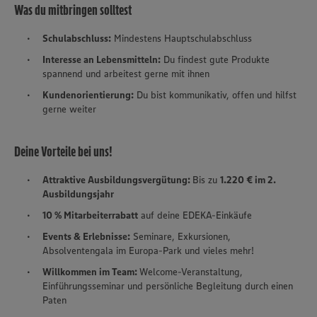
Was du mitbringen solltest
Schulabschluss:
Mindestens Hauptschulabschluss
Interesse an Lebensmitteln:
Du findest gute Produkte
spannend und arbeitest gerne mit ihnen
Kundenorientierung:
Du bist kommunikativ, offen und hilfst
gerne weiter
Deine Vorteile bei uns!
Attraktive Ausbildungsvergütung:
Bis zu
1.220 € im 2.
Ausbildungsjahr
10 % Mitarbeiterrabatt
auf deine EDEKA-Einkäufe
Events & Erlebnisse:
Seminare, Exkursionen,
Absolventengala im Europa-Park und vieles mehr!
Willkommen im Team:
Welcome-Veranstaltung,
Einführungsseminar und persönliche Begleitung durch einen
Paten