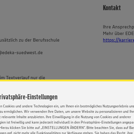
Kontakt
Ihre Ansprech
Mehr über ED
sätzlich zu der Berufsschule
https://karrie
g@edeka-suedwest.de
im Textverlauf nur die
bei uns alle Menschen -
ischer und sozialer Herkunft,
Privatsphäre-Einstellungen
Orientierung und Identität.
en Cookies und andere Technologien ein, um Ihnen ein bestmögliches Nutzungserlebnis un
zu ermöglichen. Wir verwenden Ihre Daten, um unsere Website zu personalisieren und Ih
 relevante Inhalte anzubieten. Ihre Einwilligung in die Nutzung von Cookies und anderer
ien ist freiwillig und kann jederzeit individuell in den Privatsphäre-Einstellungen angepa
Hierzu klicken Sie bitte auf „EINSTELLUNGEN ÄNDERN”. Bitte beachten Sie, dass auf Basi
ngen ggf. nicht mehr alle Funktionalitäten zur Verfügung stehen. Sie haben das Recht, ihre
BEWERBUNG