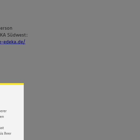
person
EKA Südwest:
re-edeka.de/
serer
nen
sst
s Ihrer