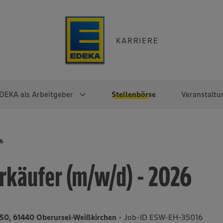
KARRIERE
DEKA als Arbeitgeber
Stellenbörse
Veranstaltu
e
EKA
Berufseinsteiger:innen
Arbeitgeber im
Berufserfahrene
26
Überblick
raktikum
Traineeprogramme
Berufe@EDEKA
rkäufer (m/w/d) - 2026
EDEKA-Zentrale
en
duktion
Direkteinstieg
Selbstständig mit EDEKA
EDEKA Fruchtkontor
ntätigkeit
Noch Fragen?
EDEKA Foodservice
EDEKA-
150, 61440 Oberursel-Weißkirchen
- Job-ID ESW-EH-35016
Regionalgesellschaften