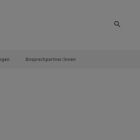
ngen
Ansprechpartner:innen
Mitarbeiter:innen
EDEKA Campus
Digitales Lernen
Veranstaltungen &
Wettbewerbe