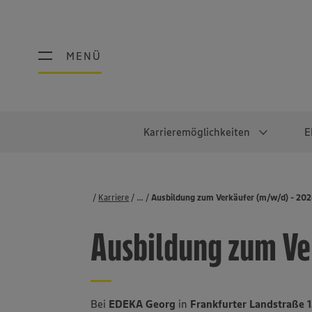
MENÜ
MENÜ
Karrieremöglichkeiten
E
Schüler:innen
Warum EDEKA?
Studierend
Berufe@ED
Karriere
...
Stellenbörse
Ausbildung zum Verkäufer (m/w/d) - 20
Ausbildung & Duales Studium
Work-Life-Balance
Studentisches P
Einzelhandel
Ausbildung zum Ve
Schülerpraktikum
Faires Gehalt
Abschlussarbeit
Lebensmittelpro
Diversität
Werkstudierende
Lager & Logistik
Noch Fragen?
IT
Bei
EDEKA Georg
in
Frankfurter Landstraße 