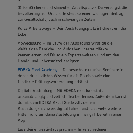
(Krisen)Sicherer und sinnvoller Arbeitsplatz - Du versorgst die
Bevölkerung vor Ort und leistest so einen wichtigen Beitrag
zur Gesellschaft; auch in schwierigen Zeiten
Kurze Arbeitswege – Dein Ausbildungsplatz ist direkt um die
Ecke
Abwechslung – Im Laufe der Ausbildung wirst du die
vielfältigen Bereiche und Aufgaben unserer Märkte
kennenlernen und Dir so ein Expertenwissen rund um den
Handel und Lebensmittel aneignen
EDEKA Food Academy
– Du besuchst exklusive Seminare in
denen du nützliches Wissen für die Praxis sowie eine
fundierte Prüfungsvorbereitung erhältst
Digitale Ausbildung - Mit EDEKA next kannst du
ortsunabhängig und zeitlich flexibel lernen. Außerdem kannst
du mit dem EDEKA Azubi Guide z.B. deinen
Ausbildungsnachweis digital führen und hast viele weitere
Hilfen rund um deine Ausbildung immer griffbereit in einer
App
Lass deine Kreativität sprechen – In verschiedenen
Wir setzen Cookies und andere Technologien ein, um Ihnen