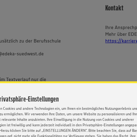
Kontakt
Ihre Ansprech
Mehr über ED
sätzlich zu der Berufsschule
https://karrie
g@edeka-suedwest.de
im Textverlauf nur die
bei uns alle Menschen -
ischer und sozialer Herkunft,
Privatsphäre-Einstellungen
Orientierung und Identität.
en Cookies und andere Technologien ein, um Ihnen ein bestmögliches Nutzungserlebnis un
zu ermöglichen. Wir verwenden Ihre Daten, um unsere Website zu personalisieren und Ih
 relevante Inhalte anzubieten. Ihre Einwilligung in die Nutzung von Cookies und anderer
ien ist freiwillig und kann jederzeit individuell in den Privatsphäre-Einstellungen angepa
Hierzu klicken Sie bitte auf „EINSTELLUNGEN ÄNDERN”. Bitte beachten Sie, dass auf Basi
ngen ggf. nicht mehr alle Funktionalitäten zur Verfügung stehen. Sie haben das Recht, ihre
BEWERBUNG