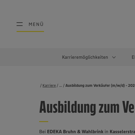
MENÜ
MENÜ
Karrieremöglichkeiten
E
Schüler:innen
Warum EDEKA?
Studierend
Berufe@ED
Karriere
...
Stellenbörse
Ausbildung zum Verkäufer (m/w/d) - 20
Ausbildung & Duales Studium
Work-Life-Balance
Studentisches P
Einzelhandel
Ausbildung zum Ve
Schülerpraktikum
Faires Gehalt
Abschlussarbeit
Lebensmittelpro
Diversität
Werkstudierende
Lager & Logistik
Noch Fragen?
IT
Bei
EDEKA Bruhn & Wahlbrink
in
Kasselerst