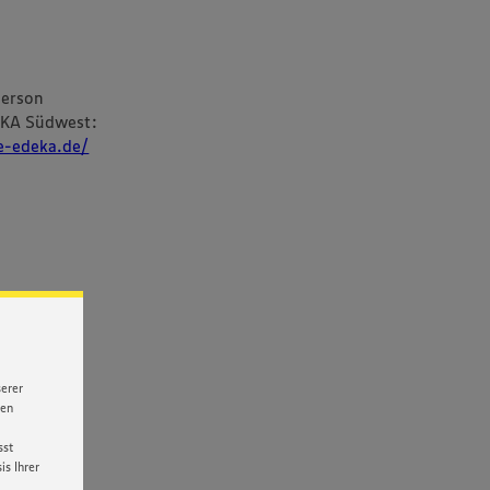
person
EKA Südwest:
re-edeka.de/
serer
nen
sst
s Ihrer