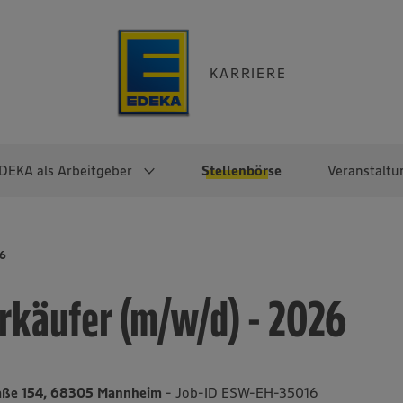
KARRIERE
DEKA als Arbeitgeber
Stellenbörse
Veranstaltu
e
EKA
Berufseinsteiger:innen
Arbeitgeber im
Berufserfahrene
26
Überblick
raktikum
Traineeprogramme
Berufe@EDEKA
rkäufer (m/w/d) - 2026
EDEKA-Zentrale
en
duktion
Direkteinstieg
Selbstständig mit EDEKA
EDEKA Fruchtkontor
ntätigkeit
Noch Fragen?
EDEKA Foodservice
EDEKA-
raße 154, 68305 Mannheim
- Job-ID ESW-EH-35016
Regionalgesellschaften