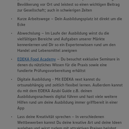
Bevölkerung vor Ort und leistest so einen wichtigen Beitrag
zur Gesellschaft; auch in schwierigen Zeiten
Kurze Arbeitswege – Dein Ausbildungsplatz ist direkt um die
Ecke
Abwechslung – Im Laufe der Ausbildung wirst du die
vielfältigen Bereiche und Aufgaben unserer Märkte
kennenlernen und Dir so ein Expertenwissen rund um den
Handel und Lebensmittel aneignen
EDEKA Food Academy
– Du besuchst exklusive Seminare in
denen du nützliches Wissen für die Praxis sowie eine
fundierte Prüfungsvorbereitung erhältst
Digitale Ausbildung - Mit EDEKA next kannst du
ortsunabhängig und zeitlich flexibel lernen. Außerdem kannst
du mit dem EDEKA Azubi Guide z.B. deinen
Ausbildungsnachweis digital führen und hast viele weitere
Hilfen rund um deine Ausbildung immer griffbereit in einer
App
Lass deine Kreativität sprechen – In verschiedenen
Wir setzen Cookies und andere Technologien ein, um Ihnen
Wettbewerben kannst Du deine kreative Art und deine Ideen
ein bestmögliches Nutzungserlebnis unserer Website zu
ausleben und wirst zudem mit attraktiven Preisen belohnt