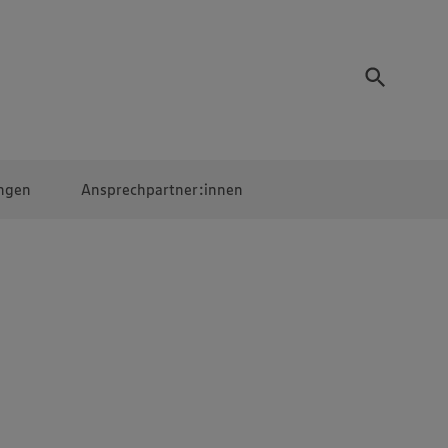
ngen
Ansprechpartner:innen
Mitarbeiter:innen
EDEKA Campus
Digitales Lernen
Veranstaltungen &
Wettbewerbe