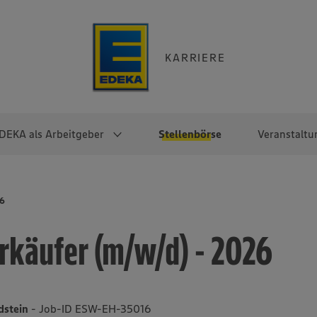
KARRIERE
DEKA als Arbeitgeber
Stellenbörse
Veranstaltu
e
EKA
Berufseinsteiger:innen
Arbeitgeber im
Berufserfahrene
26
Überblick
raktikum
Traineeprogramme
Berufe@EDEKA
rkäufer (m/w/d) - 2026
EDEKA-Zentrale
en
duktion
Direkteinstieg
Selbstständig mit EDEKA
EDEKA Fruchtkontor
ntätigkeit
Noch Fragen?
EDEKA Foodservice
EDEKA-
Idstein
- Job-ID ESW-EH-35016
Regionalgesellschaften