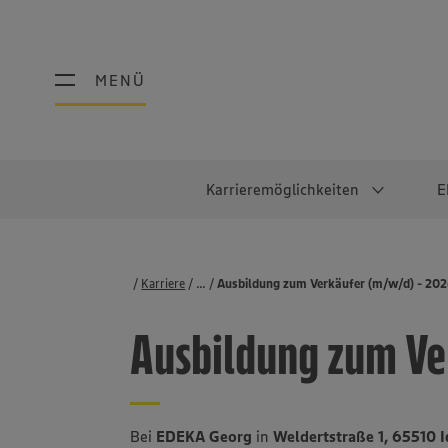
MENÜ
MENÜ
Karrieremöglichkeiten
E
Schüler:innen
Warum EDEKA?
Studierend
Berufe@ED
Karriere
...
Stellenbörse
Ausbildung zum Verkäufer (m/w/d) - 20
Ausbildung & Duales Studium
Work-Life-Balance
Studentisches P
Einzelhandel
Ausbildung zum Ve
Schülerpraktikum
Faires Gehalt
Abschlussarbeit
Lebensmittelpro
Diversität
Werkstudierende
Lager & Logistik
Noch Fragen?
IT
Bei
EDEKA Georg
in
Weldertstraße 1, 65510 