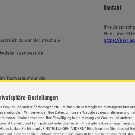
Kontakt
Ihre Ansprech
Mehr über ED
sätzlich zu der Berufsschule
https://karrie
g@edeka-suedwest.de
im Textverlauf nur die
bei uns alle Menschen -
ischer und sozialer Herkunft,
Privatsphäre-Einstellungen
Orientierung und Identität.
en Cookies und andere Technologien ein, um Ihnen ein bestmögliches Nutzungserlebnis un
zu ermöglichen. Wir verwenden Ihre Daten, um unsere Website zu personalisieren und Ih
 relevante Inhalte anzubieten. Ihre Einwilligung in die Nutzung von Cookies und anderer
ien ist freiwillig und kann jederzeit individuell in den Privatsphäre-Einstellungen angepa
Hierzu klicken Sie bitte auf „EINSTELLUNGEN ÄNDERN”. Bitte beachten Sie, dass auf Basi
ngen ggf. nicht mehr alle Funktionalitäten zur Verfügung stehen. Sie haben das Recht, ihre
BEWERBUNG