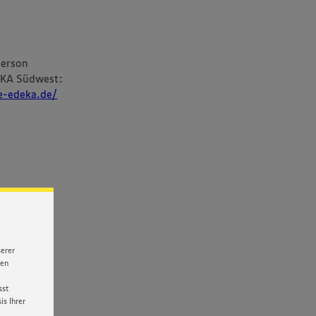
person
EKA Südwest:
re-edeka.de/
serer
nen
sst
s Ihrer