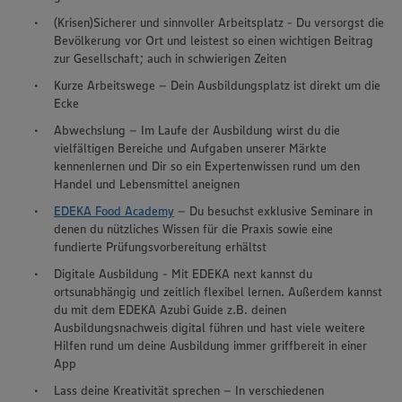
(Krisen)Sicherer und sinnvoller Arbeitsplatz - Du versorgst die
Bevölkerung vor Ort und leistest so einen wichtigen Beitrag
zur Gesellschaft; auch in schwierigen Zeiten
Kurze Arbeitswege – Dein Ausbildungsplatz ist direkt um die
Ecke
Abwechslung – Im Laufe der Ausbildung wirst du die
vielfältigen Bereiche und Aufgaben unserer Märkte
kennenlernen und Dir so ein Expertenwissen rund um den
Handel und Lebensmittel aneignen
EDEKA Food Academy
– Du besuchst exklusive Seminare in
denen du nützliches Wissen für die Praxis sowie eine
fundierte Prüfungsvorbereitung erhältst
Digitale Ausbildung - Mit EDEKA next kannst du
ortsunabhängig und zeitlich flexibel lernen. Außerdem kannst
du mit dem EDEKA Azubi Guide z.B. deinen
Ausbildungsnachweis digital führen und hast viele weitere
Hilfen rund um deine Ausbildung immer griffbereit in einer
App
Lass deine Kreativität sprechen – In verschiedenen
Wir setzen Cookies und andere Technologien ein, um Ihnen