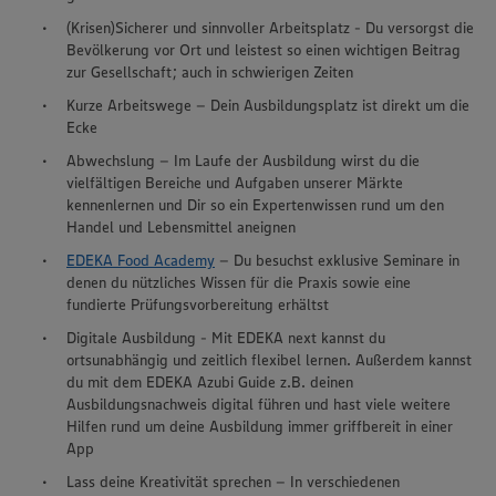
(Krisen)Sicherer und sinnvoller Arbeitsplatz - Du versorgst die
Bevölkerung vor Ort und leistest so einen wichtigen Beitrag
zur Gesellschaft; auch in schwierigen Zeiten
Kurze Arbeitswege – Dein Ausbildungsplatz ist direkt um die
Ecke
Abwechslung – Im Laufe der Ausbildung wirst du die
vielfältigen Bereiche und Aufgaben unserer Märkte
kennenlernen und Dir so ein Expertenwissen rund um den
Handel und Lebensmittel aneignen
EDEKA Food Academy
– Du besuchst exklusive Seminare in
denen du nützliches Wissen für die Praxis sowie eine
fundierte Prüfungsvorbereitung erhältst
Digitale Ausbildung - Mit EDEKA next kannst du
ortsunabhängig und zeitlich flexibel lernen. Außerdem kannst
du mit dem EDEKA Azubi Guide z.B. deinen
Ausbildungsnachweis digital führen und hast viele weitere
Hilfen rund um deine Ausbildung immer griffbereit in einer
App
Lass deine Kreativität sprechen – In verschiedenen
Wir setzen Cookies und andere Technologien ein, um Ihnen