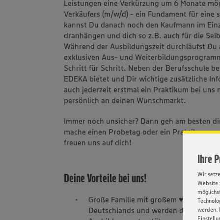
Leistungen eine Verkürzung um 6 Monate mög
Verkäufers (m/w/d) - ein Fundament für eine 
kannst Du danach noch den Kaufmann im Einze
dranhängen und dich so z.B. auch für die Sel
Während der Ausbildungszeit durchläufst Du 
exklusiven Aus- und Weiterbildungsprogramm
Schritt für Schritt. Neben der Berufsschule b
EDEKA bietet und Dir wichtige zusätzliche Inf
auch jederzeit erstmal ein Praktikum bei uns
persönlich an deinen Wunschmarkt.
Immer noch unsicher? Dann geh am besten di
mache einen Probetag oder ein Praktikum aus. 
freuen uns auf dich!
Ihre 
Wir setz
Deine Vorteile bei uns!
Website 
möglichst
Große Familie mit großem ♥ – Wir sin
Technolog
Deutschlands und werden dich mit unse
werden. 
Einstellu