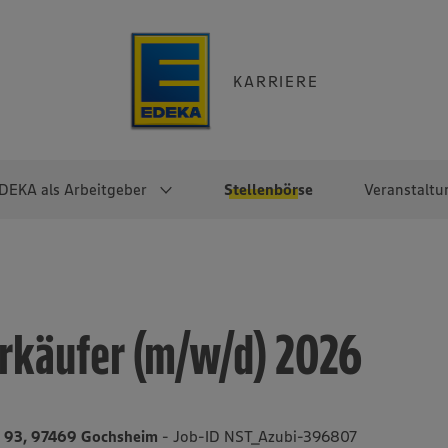
KARRIERE
DEKA als Arbeitgeber
Stellenbörse
Veranstaltu
e
EKA
Berufseinsteiger:innen
Arbeitgeber im
Berufserfahrene
Überblick
raktikum
Traineeprogramme
Berufe@EDEKA
rkäufer (m/w/d) 2026
EDEKA-Zentrale
en
duktion
Direkteinstieg
Selbstständig mit EDEKA
EDEKA Fruchtkontor
ntätigkeit
Noch Fragen?
EDEKA Foodservice
EDEKA-
e 93, 97469 Gochsheim
- Job-ID NST_Azubi-396807
Regionalgesellschaften