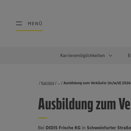
MENÜ
MENÜ
Karrieremöglichkeiten
E
Schüler:innen
Warum EDEKA?
Studierend
Berufe@ED
Karriere
...
Stellenbörse
Ausbildung zum Verkäufer (m/w/d) 2026
Ausbildung & Duales Studium
Work-Life-Balance
Studentisches P
Einzelhandel
Ausbildung zum Ve
Schülerpraktikum
Faires Gehalt
Abschlussarbeit
Lebensmittelpro
Diversität
Werkstudierende
Lager & Logistik
Noch Fragen?
IT
Bei
DIDIS Frische KG
in
Schweinfurter Straß