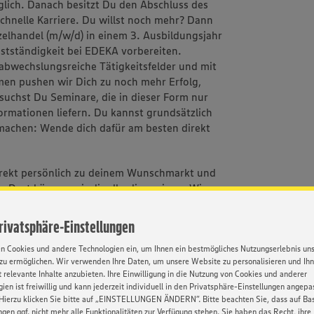
lich. Danach besitzt Du den Abschluss des
schnelle Karriere. Du willst noch mehr? Dann
lhandel (m/w/d) in einem 3. Ausbildungsjahr
bstständigkeit bei EDEKA vorbereiten.
abwechslungsreiche Tätigkeitsfelder und mit
en pushen wir Dich zu noch mehr Erfolg,
esuchst Du Seminare, die in dieser Form nur
ormationen liefern. Du kannst grundsätzlich
 machen: Wende dich dafür am besten direkt
rekt persönlich zu deinem Wunschmarkt und
Dort können wir dir alles live zeigen. Wir
Privatsphäre-Einstellungen
en Cookies und andere Technologien ein, um Ihnen ein bestmögliches Nutzungserlebnis un
zu ermöglichen. Wir verwenden Ihre Daten, um unsere Website zu personalisieren und Ih
 relevante Inhalte anzubieten. Ihre Einwilligung in die Nutzung von Cookies und anderer
d einer der größten Ausbildungsbetriebe
ien ist freiwillig und kann jederzeit individuell in den Privatsphäre-Einstellungen angepa
rer Expertise in allen Belangen der
Hierzu klicken Sie bitte auf „EINSTELLUNGEN ÄNDERN”. Bitte beachten Sie, dass auf Basi
ngen ggf. nicht mehr alle Funktionalitäten zur Verfügung stehen. Sie haben das Recht, ihre