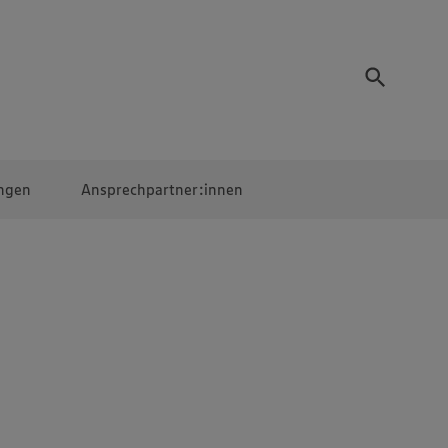
ngen
Ansprechpartner:innen
Mitarbeiter:innen
EDEKA Campus
Digitales Lernen
Veranstaltungen &
Wettbewerbe