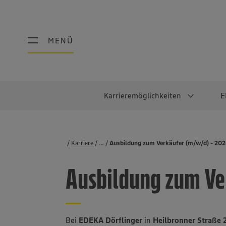
MENÜ
MENÜ
Karrieremöglichkeiten
E
Schüler:innen
Warum EDEKA?
Studierend
Berufe@ED
Karriere
...
Stellenbörse
Ausbildung zum Verkäufer (m/w/d) - 20
Ausbildung & Duales Studium
Work-Life-Balance
Studentisches P
Einzelhandel
Ausbildung zum Ve
Schülerpraktikum
Faires Gehalt
Abschlussarbeit
Lebensmittelpro
Diversität
Werkstudierende
Lager & Logistik
Noch Fragen?
IT
Bei
EDEKA Dörflinger
in
Heilbronner Straße 