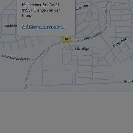
Heilbronner Straße 21
89537 Giengen an der
Brenz
Auf Google Maps zeigen