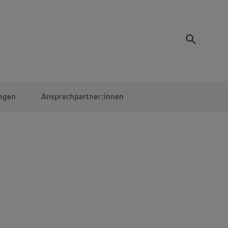
ngen
Ansprechpartner:innen
Mitarbeiter:innen
EDEKA Campus
Digitales Lernen
Veranstaltungen &
Wettbewerbe