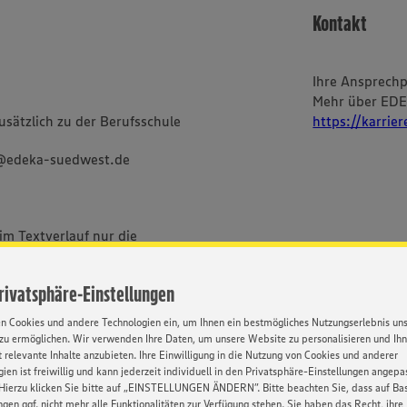
Kontakt
Ihre Ansprech
Mehr über ED
sätzlich zu der Berufsschule
https://karrie
g@edeka-suedwest.de
im Textverlauf nur die
bei uns alle Menschen -
ischer und sozialer Herkunft,
Privatsphäre-Einstellungen
Orientierung und Identität.
en Cookies und andere Technologien ein, um Ihnen ein bestmögliches Nutzungserlebnis un
zu ermöglichen. Wir verwenden Ihre Daten, um unsere Website zu personalisieren und Ih
 relevante Inhalte anzubieten. Ihre Einwilligung in die Nutzung von Cookies und anderer
ien ist freiwillig und kann jederzeit individuell in den Privatsphäre-Einstellungen angepa
Hierzu klicken Sie bitte auf „EINSTELLUNGEN ÄNDERN”. Bitte beachten Sie, dass auf Basi
ngen ggf. nicht mehr alle Funktionalitäten zur Verfügung stehen. Sie haben das Recht, ihre
BEWERBUNG