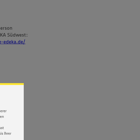
person
EKA Südwest:
re-edeka.de/
serer
nen
sst
s Ihrer