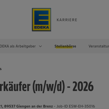
KARRIERE
DEKA als Arbeitgeber
Stellenbörse
Veranstaltu
e
EKA
Berufseinsteiger:innen
Arbeitgeber im
Berufserfahrene
26
Überblick
raktikum
Traineeprogramme
Berufe@EDEKA
rkäufer (m/w/d) - 2026
EDEKA-Zentrale
en
duktion
Direkteinstieg
Selbstständig mit EDEKA
EDEKA Fruchtkontor
ntätigkeit
Noch Fragen?
EDEKA Foodservice
EDEKA-
21, 89537 Giengen an der Brenz
- Job-ID ESW-EH-35016
Regionalgesellschaften