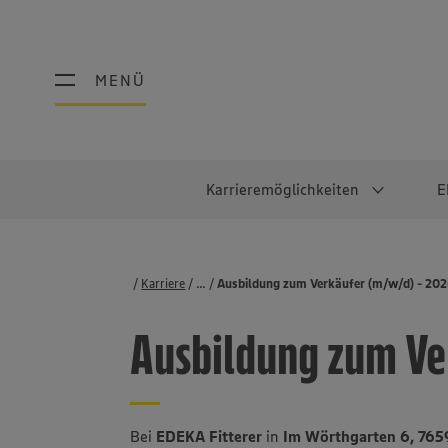
MENÜ
MENÜ
Karrieremöglichkeiten
E
Schüler:innen
Warum EDEKA?
Studierend
Berufe@ED
Karriere
...
Stellenbörse
Ausbildung zum Verkäufer (m/w/d) - 20
Ausbildung & Duales Studium
Work-Life-Balance
Studentisches P
Einzelhandel
Ausbildung zum Ve
Schülerpraktikum
Faires Gehalt
Abschlussarbeit
Lebensmittelpro
Diversität
Werkstudierende
Lager & Logistik
Noch Fragen?
IT
Bei
EDEKA Fitterer
in
Im Wörthgarten 6, 76