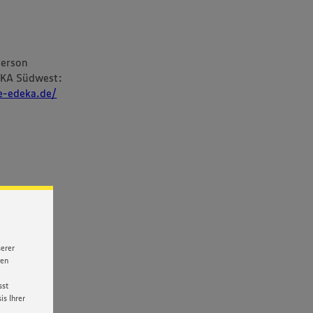
person
EKA Südwest:
re-edeka.de/
serer
nen
sst
s Ihrer