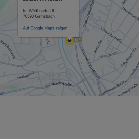
Im Wörthgarten 6
76593 Gernsbach
Auf Google Maps zeigen