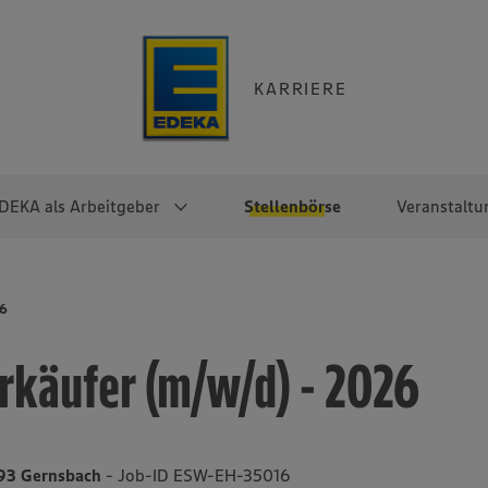
KARRIERE
DEKA als Arbeitgeber
Stellenbörse
Veranstaltu
e
EKA
Berufseinsteiger:innen
Arbeitgeber im
Berufserfahrene
26
Überblick
raktikum
Traineeprogramme
Berufe@EDEKA
rkäufer (m/w/d) - 2026
EDEKA-Zentrale
en
duktion
Direkteinstieg
Selbstständig mit EDEKA
EDEKA Fruchtkontor
ntätigkeit
Noch Fragen?
EDEKA Foodservice
EDEKA-
593 Gernsbach
- Job-ID ESW-EH-35016
Regionalgesellschaften