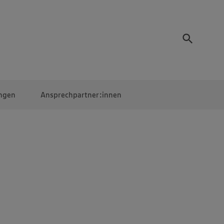
ngen
Ansprechpartner:innen
Mitarbeiter:innen
EDEKA Campus
Digitales Lernen
Veranstaltungen &
Wettbewerbe