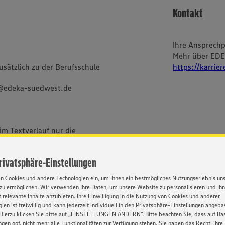
Kontakt
Ihre Ansprech
Mehr über ED
sätzlich zu der Berufsschule
https://karrie
g@edeka-suedwest.de
im Textverlauf nur die
bei uns alle Menschen -
ischer und sozialer Herkunft,
Privatsphäre-Einstellungen
Orientierung und Identität.
en Cookies und andere Technologien ein, um Ihnen ein bestmögliches Nutzungserlebnis un
zu ermöglichen. Wir verwenden Ihre Daten, um unsere Website zu personalisieren und Ih
 relevante Inhalte anzubieten. Ihre Einwilligung in die Nutzung von Cookies und anderer
ien ist freiwillig und kann jederzeit individuell in den Privatsphäre-Einstellungen angepa
Hierzu klicken Sie bitte auf „EINSTELLUNGEN ÄNDERN”. Bitte beachten Sie, dass auf Basi
ngen ggf. nicht mehr alle Funktionalitäten zur Verfügung stehen. Sie haben das Recht, ihre
BEWERBUNG