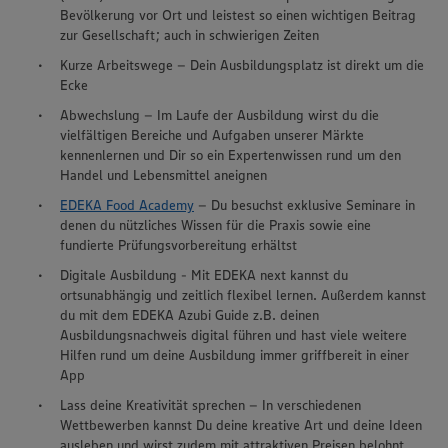
Bevölkerung vor Ort und leistest so einen wichtigen Beitrag
zur Gesellschaft; auch in schwierigen Zeiten
Kurze Arbeitswege – Dein Ausbildungsplatz ist direkt um die
Ecke
Abwechslung – Im Laufe der Ausbildung wirst du die
vielfältigen Bereiche und Aufgaben unserer Märkte
kennenlernen und Dir so ein Expertenwissen rund um den
Handel und Lebensmittel aneignen
EDEKA Food Academy
– Du besuchst exklusive Seminare in
denen du nützliches Wissen für die Praxis sowie eine
fundierte Prüfungsvorbereitung erhältst
Digitale Ausbildung - Mit EDEKA next kannst du
ortsunabhängig und zeitlich flexibel lernen. Außerdem kannst
du mit dem EDEKA Azubi Guide z.B. deinen
Ausbildungsnachweis digital führen und hast viele weitere
Hilfen rund um deine Ausbildung immer griffbereit in einer
App
Lass deine Kreativität sprechen – In verschiedenen
Wir setzen Cookies und andere Technologien ein, um Ihnen
Wettbewerben kannst Du deine kreative Art und deine Ideen
ein bestmögliches Nutzungserlebnis unserer Website zu
ausleben und wirst zudem mit attraktiven Preisen belohnt