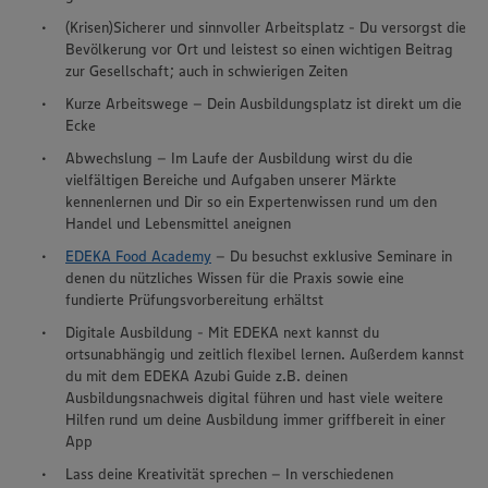
(Krisen)Sicherer und sinnvoller Arbeitsplatz - Du versorgst die
Bevölkerung vor Ort und leistest so einen wichtigen Beitrag
zur Gesellschaft; auch in schwierigen Zeiten
Kurze Arbeitswege – Dein Ausbildungsplatz ist direkt um die
Ecke
Abwechslung – Im Laufe der Ausbildung wirst du die
vielfältigen Bereiche und Aufgaben unserer Märkte
kennenlernen und Dir so ein Expertenwissen rund um den
Handel und Lebensmittel aneignen
EDEKA Food Academy
– Du besuchst exklusive Seminare in
denen du nützliches Wissen für die Praxis sowie eine
fundierte Prüfungsvorbereitung erhältst
Digitale Ausbildung - Mit EDEKA next kannst du
ortsunabhängig und zeitlich flexibel lernen. Außerdem kannst
du mit dem EDEKA Azubi Guide z.B. deinen
Ausbildungsnachweis digital führen und hast viele weitere
Hilfen rund um deine Ausbildung immer griffbereit in einer
App
Lass deine Kreativität sprechen – In verschiedenen
Wir setzen Cookies und andere Technologien ein, um Ihnen