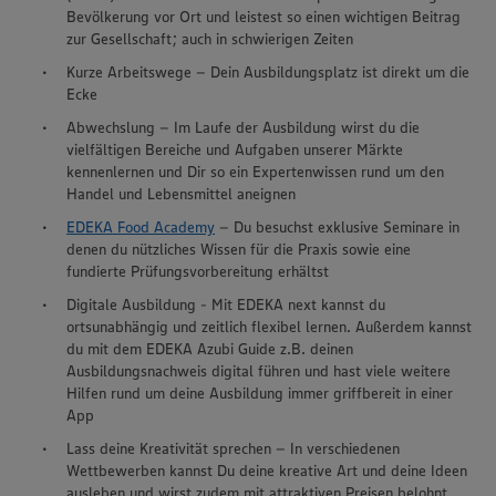
Bevölkerung vor Ort und leistest so einen wichtigen Beitrag
zur Gesellschaft; auch in schwierigen Zeiten
Kurze Arbeitswege – Dein Ausbildungsplatz ist direkt um die
Ecke
Abwechslung – Im Laufe der Ausbildung wirst du die
vielfältigen Bereiche und Aufgaben unserer Märkte
kennenlernen und Dir so ein Expertenwissen rund um den
Handel und Lebensmittel aneignen
EDEKA Food Academy
– Du besuchst exklusive Seminare in
denen du nützliches Wissen für die Praxis sowie eine
fundierte Prüfungsvorbereitung erhältst
Digitale Ausbildung - Mit EDEKA next kannst du
ortsunabhängig und zeitlich flexibel lernen. Außerdem kannst
du mit dem EDEKA Azubi Guide z.B. deinen
Ausbildungsnachweis digital führen und hast viele weitere
Hilfen rund um deine Ausbildung immer griffbereit in einer
App
Lass deine Kreativität sprechen – In verschiedenen
Wir setzen Cookies und andere Technologien ein, um Ihnen
Wettbewerben kannst Du deine kreative Art und deine Ideen
ein bestmögliches Nutzungserlebnis unserer Website zu
ausleben und wirst zudem mit attraktiven Preisen belohnt