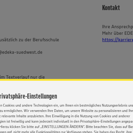
Kontakt
Ihre Ansprech
Mehr über ED
sätzlich zu der Berufsschule
https://karrie
g@edeka-suedwest.de
im Textverlauf nur die
bei uns alle Menschen -
ischer und sozialer Herkunft,
Privatsphäre-Einstellungen
Orientierung und Identität.
en Cookies und andere Technologien ein, um Ihnen ein bestmögliches Nutzungserlebnis un
zu ermöglichen. Wir verwenden Ihre Daten, um unsere Website zu personalisieren und Ih
 relevante Inhalte anzubieten. Ihre Einwilligung in die Nutzung von Cookies und anderer
ien ist freiwillig und kann jederzeit individuell in den Privatsphäre-Einstellungen angepa
Hierzu klicken Sie bitte auf „EINSTELLUNGEN ÄNDERN”. Bitte beachten Sie, dass auf Basi
ngen ggf. nicht mehr alle Funktionalitäten zur Verfügung stehen. Sie haben das Recht, ihre
BEWERBUNG