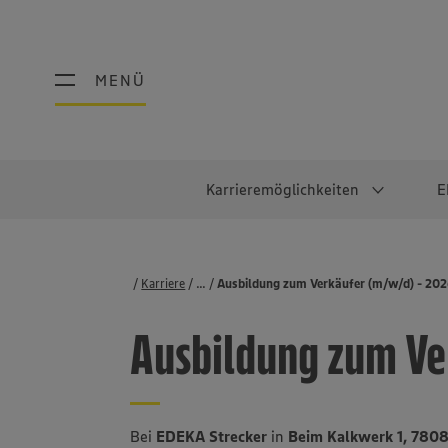
MENÜ
MENÜ
Karrieremöglichkeiten
E
Schüler:innen
Warum EDEKA?
Studierend
Berufe@ED
Karriere
...
Stellenbörse
Ausbildung zum Verkäufer (m/w/d) - 20
Ausbildung & Duales Studium
Work-Life-Balance
Studentisches P
Einzelhandel
Ausbildung zum Ve
Schülerpraktikum
Faires Gehalt
Abschlussarbeit
Lebensmittelpro
Diversität
Werkstudierende
Lager & Logistik
Noch Fragen?
IT
Bei
EDEKA Strecker
in
Beim Kalkwerk 1, 780