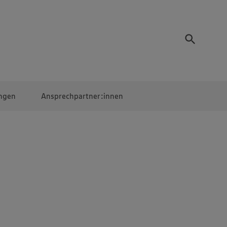
ngen
Ansprechpartner:innen
Mitarbeiter:innen
EDEKA Campus
Digitales Lernen
Veranstaltungen &
Wettbewerbe