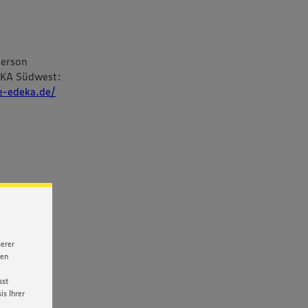
person
EKA Südwest:
re-edeka.de/
serer
nen
sst
s Ihrer