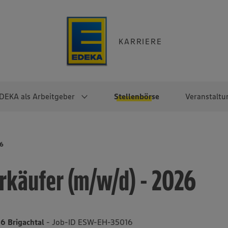
KARRIERE
DEKA als Arbeitgeber
Stellenbörse
Veranstaltu
e
EKA
Berufseinsteiger:innen
Arbeitgeber im
Berufserfahrene
26
Überblick
raktikum
Traineeprogramme
Berufe@EDEKA
rkäufer (m/w/d) - 2026
EDEKA-Zentrale
en
duktion
Direkteinstieg
Selbstständig mit EDEKA
EDEKA Fruchtkontor
ntätigkeit
Noch Fragen?
EDEKA Foodservice
EDEKA-
86 Brigachtal
- Job-ID ESW-EH-35016
Regionalgesellschaften