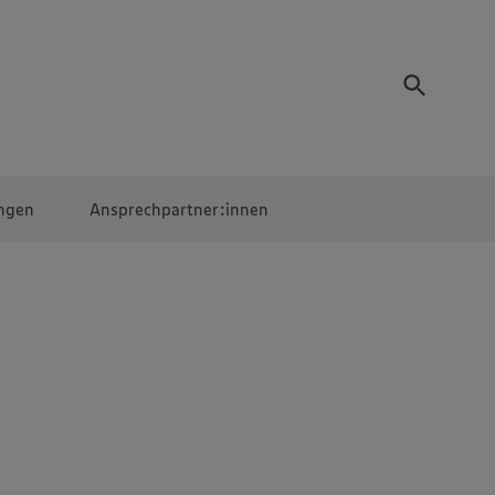
ngen
Ansprechpartner:innen
Mitarbeiter:innen
EDEKA Campus
Digitales Lernen
Veranstaltungen &
Wettbewerbe