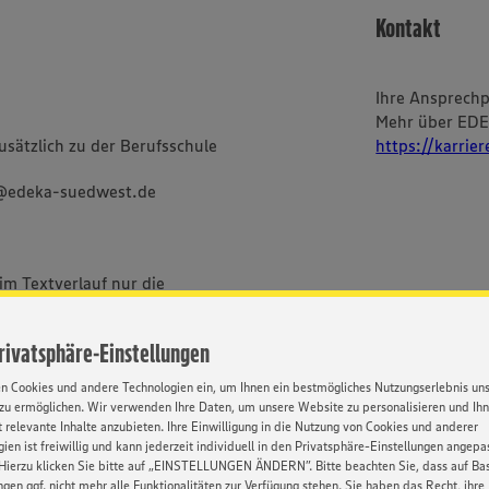
Kontakt
Ihre Ansprech
Mehr über ED
sätzlich zu der Berufsschule
https://karrie
g@edeka-suedwest.de
im Textverlauf nur die
bei uns alle Menschen -
ischer und sozialer Herkunft,
Privatsphäre-Einstellungen
Orientierung und Identität.
en Cookies und andere Technologien ein, um Ihnen ein bestmögliches Nutzungserlebnis un
zu ermöglichen. Wir verwenden Ihre Daten, um unsere Website zu personalisieren und Ih
 relevante Inhalte anzubieten. Ihre Einwilligung in die Nutzung von Cookies und anderer
ien ist freiwillig und kann jederzeit individuell in den Privatsphäre-Einstellungen angepa
Hierzu klicken Sie bitte auf „EINSTELLUNGEN ÄNDERN”. Bitte beachten Sie, dass auf Basi
ngen ggf. nicht mehr alle Funktionalitäten zur Verfügung stehen. Sie haben das Recht, ihre
BEWERBUNG