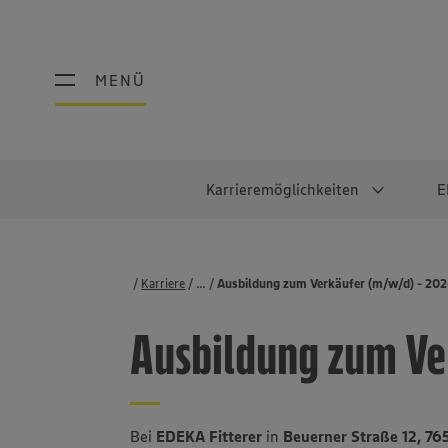
MENÜ
MENÜ
Karrieremöglichkeiten
E
Schüler:innen
Warum EDEKA?
Studierend
Berufe@ED
Karriere
...
Stellenbörse
Ausbildung zum Verkäufer (m/w/d) - 20
Ausbildung & Duales Studium
Work-Life-Balance
Studentisches P
Einzelhandel
Ausbildung zum Ve
Schülerpraktikum
Faires Gehalt
Abschlussarbeit
Lebensmittelpro
Diversität
Werkstudierende
Lager & Logistik
Noch Fragen?
IT
Bei
EDEKA Fitterer
in
Beuerner Straße 12, 7