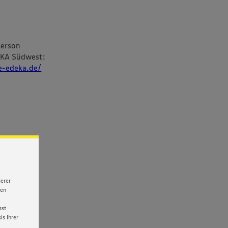
person
EKA Südwest:
re-edeka.de/
serer
nen
sst
s Ihrer