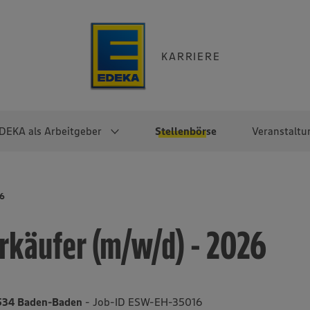
KARRIERE
DEKA als Arbeitgeber
Stellenbörse
Veranstaltu
e
EKA
Berufseinsteiger:innen
Arbeitgeber im
Berufserfahrene
26
Überblick
raktikum
Traineeprogramme
Berufe@EDEKA
rkäufer (m/w/d) - 2026
EDEKA-Zentrale
en
duktion
Direkteinstieg
Selbstständig mit EDEKA
EDEKA Fruchtkontor
ntätigkeit
Noch Fragen?
EDEKA Foodservice
EDEKA-
6534 Baden-Baden
- Job-ID ESW-EH-35016
Regionalgesellschaften