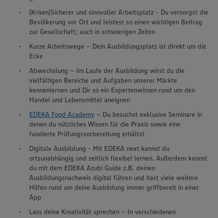
(Krisen)Sicherer und sinnvoller Arbeitsplatz - Du versorgst die
Bevölkerung vor Ort und leistest so einen wichtigen Beitrag
zur Gesellschaft; auch in schwierigen Zeiten
Kurze Arbeitswege – Dein Ausbildungsplatz ist direkt um die
Ecke
Abwechslung – Im Laufe der Ausbildung wirst du die
vielfältigen Bereiche und Aufgaben unserer Märkte
kennenlernen und Dir so ein Expertenwissen rund um den
Handel und Lebensmittel aneignen
EDEKA Food Academy
– Du besuchst exklusive Seminare in
denen du nützliches Wissen für die Praxis sowie eine
fundierte Prüfungsvorbereitung erhältst
Digitale Ausbildung - Mit EDEKA next kannst du
ortsunabhängig und zeitlich flexibel lernen. Außerdem kannst
du mit dem EDEKA Azubi Guide z.B. deinen
Ausbildungsnachweis digital führen und hast viele weitere
Hilfen rund um deine Ausbildung immer griffbereit in einer
App
Lass deine Kreativität sprechen – In verschiedenen
Wir setzen Cookies und andere Technologien ein, um Ihnen