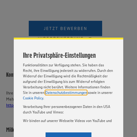
Wir setzen Cookies und andere Technologien ein, um Ihnen
ein bestmögliches Nutzungserlebnis unserer Website zu
ermöglichen. Wir verwenden Ihre Daten, um unsere
Website zu personalisieren und Ihnen möglichst relevante
JETZT BEWERBEN
Inhalte anzubieten. Ihre Einwilligung in die Nutzung von
Cookies und anderer Technologien ist freiwillig und kann
VIDEOBEWERBUNG
jederzeit individuell in den Privatsphäre-Einstellungen
angepasst werden. Hierzu klicken Sie bitte auf
Ihre Privatsphäre-Einstellungen
„EINSTELLUNGEN ÄNDERN”. Bitte beachten Sie, dass auf
Basis Ihrer Einstellungen ggf. nicht mehr alle
Funktionalitäten zur Verfügung stehen. Sie haben das
Recht, ihre Einwilligung jederzeit zu widerrufen. Durch den
Kontakt
Widerruf der Einwilligung wird die Rechtmäßigkeit der
aufgrund der Einwilligung bis zum Widerruf erfolgten
Verarbeitung nicht berührt. Weitere Informationen finden
Sie in unseren
Datenschutzbestimmungen
sowie in unserer
Ihre Ansprechperson
Cookie Policy
.
Mehr über EDEKA Südwest:
https://karriere-edeka.de/
Verarbeitung Ihrer personenbezogenen Daten in den USA
durch YouTube und Vimeo:
Wir binden auf unserer Webseite Videos von YouTube und
Vimeo ein. Wenn Sie auf „Zustimmen” klicken, ohne die
Milkau Frischemärkte KG
Einstellungen bezüglich YouTube und Vimeo zu ändern,